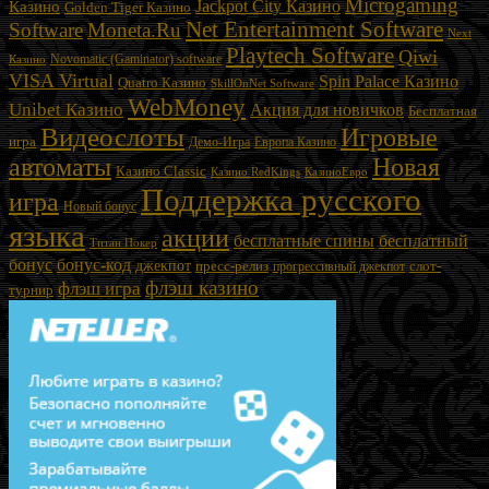
Microgaming
Jackpot City Казино
Казино
Golden Tiger Казино
Net Entertainment Software
Software
Moneta.Ru
Next
Playtech Software
Qiwi
Novomatic (Gaminator) software
Казино
VISA Virtual
Spin Palace Казино
Quatro Казино
SkillOnNet Software
WebMoney
Unibet Казино
Акция для новичков
Бесплатная
Видеослоты
Игровые
игра
Демо-Игра
Европа Казино
автоматы
Новая
Казино Classic
КазиноЕвро
Казино RedKings
Поддержка русского
игра
Новый бонус
языка
акции
бесплатные спины
бесплатный
Титан Покер
бонус
бонус-код
джекпот
слот-
пресс-релиз
прогрессивный джекпот
флэш казино
флэш игра
турнир