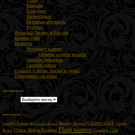
Craps
Баккара
Блэкджек
Видеопокер
Игровые автоматы
Рулетка
Игорный бизнес в России
Казино софт
Новости
Интернет казино
Обзоры онлайн казино
Онлайн букмекер
Онлайн покер
О блоге. Статьи. Былое и думы.
Платежные системы
Архивы
Архивы
Метки
Casino Luck
Betway Казино
Casino
AzartPlay Казино
Bet-at-home Казино
Flash казино
Crazy Vegas Казино
Gaming Club
Room