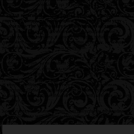
вращений устанавливается на 10 вращений, во время которых
выбранная функция будет активна.
Каждая произвольно запущенная функция отображается в
списке функций, расположенном в верхнем левом углу
видеослота The Wish Master («Исполнитель желаний»).
Если новый символ Scatter выпадает на барабанах, пока
другая функция активна, к списку функций добавляется
дополнительная функция, обе функции активны, и счетчик
вращений увеличивается на 5 вращений.
Одновременно на барабанах слота могут быть активными не
более 3 функций. Если символ Scatter выпадает, когда 3
функции активны, функция, которая добавилась первой,
заменяются на новую, к счетчику вращений добавляется 5
дополнительных вращений.
В списке функций не может содержаться 2 одинаковые
функции, поэтому любая новая запускаемая функция
выбирается случайным образом из функций, которых еще нет
в списке функций.
Более наглядно с вышеописанными бонусными функциями
видеослота
The Wish Master («Исполнитель желаний»)
вы
можете познакомиться в следующем видеоролике: