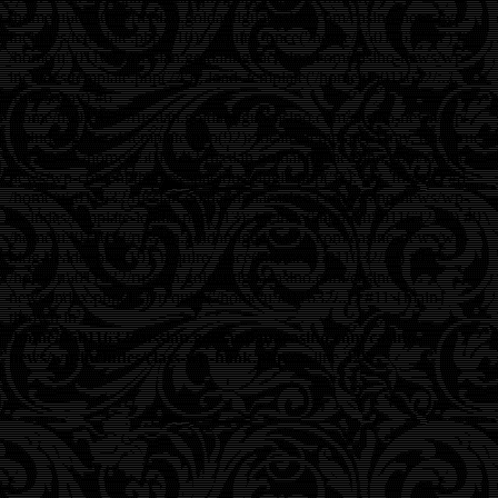
/home/u5011632/russian.goldantiguacasino.com/casino-news/wp-
includes/template.php(810): require_once('/home/u5011632/...') #5
/home/u5011632/russian.goldantiguacasino.com/casino-news/wp-
includes/template.php(745): load_template('/home/u5011632/...',
true, Array) #6
/home/u5011632/russian.goldantiguacasino.com/casino-news/wp-
includes/general-template.php(92): locate_template(Array, true, true,
Array) #7 /home/u5011632/russian.goldantiguacasino.com/casino-
news/wp-content/themes/spacious/single.php(57): get_footer() #8
/home/u5011632/russian.goldantiguacasino.com/casino-news/wp-
includes/template-loader.php(113): include('/home/u5011632/...') #9
/home/u5011632/russian.goldantiguacasino.com/casino-news/wp-
blog-header.php(19): require_once('/home/u5011632/...') #10
/home/u5011632/russian.goldantiguacasino.com/casino-
news/index.php(17): require('/home/u5011632/...') #11 {main}
thrown in
/home/u5011632/russian.goldantiguacasino.com/casino-
news/wp-includes/class-wp-hook.php
on line
324