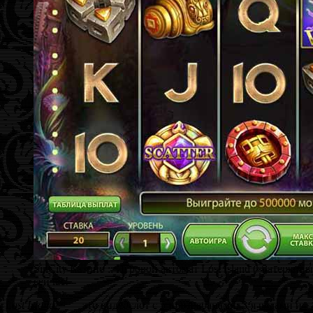
SinCity Казино :: Игровой автомат Lost Island («Затерян
сейчас!
Lost Island™
— это видеослот с 5-ю барабанами, 3-я рядами и