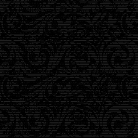
news/wp-includes/plugin.php(517): WP_Hook->do_action(Array)
#2 /home/u5011632/russian.goldantiguacasino.com/casino-
news/wp-includes/general-template.php(3080):
do_action('wp_footer') #3
/home/u5011632/russian.goldantiguacasino.com/casino-news/wp-
content/themes/spacious/footer.php(40): wp_footer() #4
/home/u5011632/russian.goldantiguacasino.com/casino-news/wp-
includes/template.php(810): require_once('/home/u5011632/...') #5
/home/u5011632/russian.goldantiguacasino.com/casino-news/wp-
includes/template.php(745): load_template('/home/u5011632/...',
true, Array) #6
/home/u5011632/russian.goldantiguacasino.com/casino-news/wp-
includes/general-template.php(92): locate_template(Array, true, true,
Array) #7 /home/u5011632/russian.goldantiguacasino.com/casino-
news/wp-content/themes/spacious/single.php(57): get_footer() #8
/home/u5011632/russian.goldantiguacasino.com/casino-news/wp-
includes/template-loader.php(113): include('/home/u5011632/...') #9
/home/u5011632/russian.goldantiguacasino.com/casino-news/wp-
blog-header.php(19): require_once('/home/u5011632/...') #10
/home/u5011632/russian.goldantiguacasino.com/casino-
news/index.php(17): require('/home/u5011632/...') #11 {main}
thrown in
/home/u5011632/russian.goldantiguacasino.com/casino-
news/wp-includes/class-wp-hook.php
on line
324