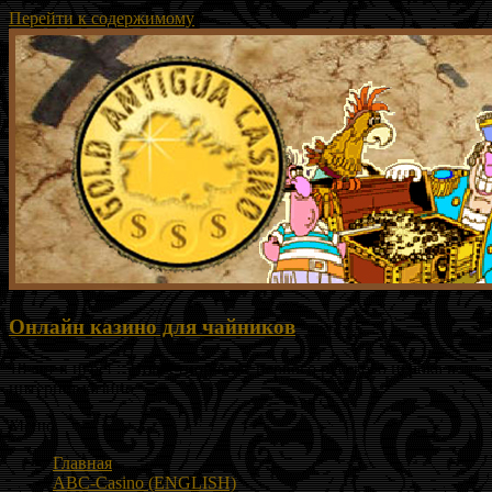
Перейти к содержимому
Онлайн казино для чайников
18 лет в игре! :: Новостной блог первого русского игрока в
интернет казино
Меню
Главная
ABC-Casino (ENGLISH)