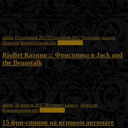
Сегодня, в Международный день Демократии, Bob Casino
раздает бесплатные спины и бонусы! Прямо сейчас Вы
можете получить 50% бонус на пополнение счёта и 50
фриспинов на игровом автомате Admiral Nelson! Бонус-код
акции: FRIDAY Чтобы принять участие в акции сделайте
следующее:
admin
15 сентября 2017
15 сентября 2017
Интернет казино
,
Новости
Комментариев нет
Читать далее
RioBet Казино :: Фриспины в Jack and
the Beanstalk
К празднику 1 мая RioBet Казино подготовило акцию по
раздачи фриспинов на популярном видеослоте Jack and the
Beanstalk («Джек и Бобовое дерево») от компании NetEnt.
Количество подарочных бесплатных вращений зависит от
уровня лояльности игрока: — для VIP игроков — промокод
admin
30 апреля 2017
Интернет казино
,
Новости
Комментариев нет
Читать далее
15 фри-спинов на игровом автомате