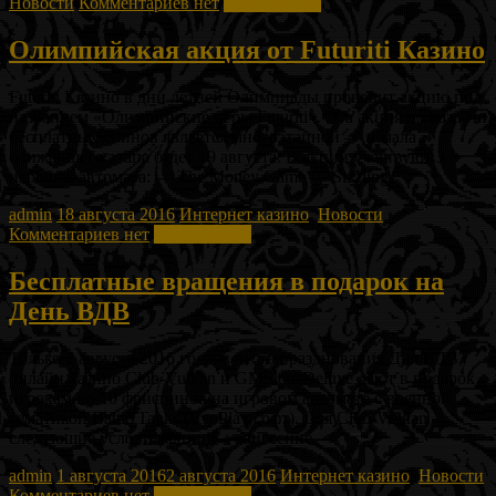
Новости
Комментариев нет
Читать далее
Олимпийская акция от Futuriti Казино
Futuriti Казино в дни летней Олимпиады проводит акцию под
названием «Олимпийские игры Futuriti». Эта акция по раздачи
бесплатных спинов является многоэтапной — начала
ближайшего этапа будет 19 августа. В акции участвуют 3
игровых автомата: — The Money Game — Sizzling
admin
18 августа 2016
Интернет казино
,
Новости
Комментариев нет
Читать далее
Бесплатные вращения в подарок на
День ВДВ
Только 2 августа 2016 года, в честь празднования Дня ВДВ,
онлайн казино Club-Vulkan и GMSlots Deluxe дают в подарок
игрокам по 10 фриспинов на игровом автомате с военной
тематикой Battle Tanks (EvoPlay софт). Для Club-Vulkan
следующие условия акции: — внесение
admin
1 августа 2016
2 августа 2016
Интернет казино
,
Новости
Комментариев нет
Читать далее