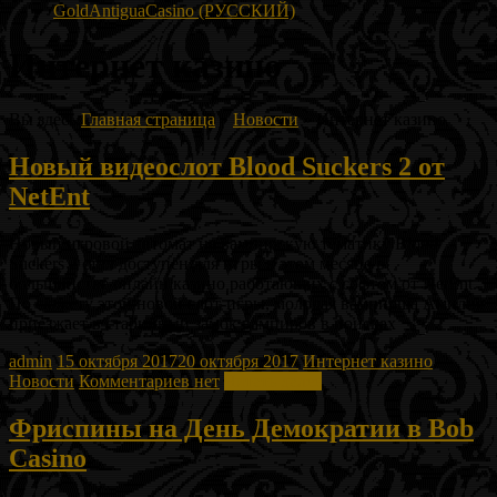
GoldAntiguaCasino (РУССКИЙ)
Интернет казино
Вы здесь:
Главная страница
»
Новости
»
Интернет казино
Новый видеослот Blood Suckers 2 от
NetEnt
Новый игровой автомат на вампирскую тематику Blood
Suckers 2 стал доступен для игры в этом месяце в
большинстве онлайн казино работающих с софтом от NetEnt.
По сюжету этой новой слот-игры, молодая вампирша Амилия
приезжает в старинный замок вампиров в поисках
admin
15 октября 2017
20 октября 2017
Интернет казино
,
Новости
Комментариев нет
Читать далее
Фриспины на День Демократии в Bob
Casino