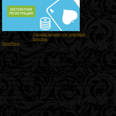
Copyright © 2026
Онлайн казино для чайников
. Все права
защищены. Тема
Spacious
от ThemeGrill. На платформе:
WordPress
.
Fatal error
: Uncaught TypeError: call_user_func_array():
Argument #1 ($callback) must be a valid callback, non-static
method YM_Paste::yandexmetrika_paste() cannot be called
statically in /home/u5011632/russian.goldantiguacasino.com/casino-
news/wp-includes/class-wp-hook.php:324 Stack trace: #0
/home/u5011632/russian.goldantiguacasino.com/casino-news/wp-
includes/class-wp-hook.php(348): WP_Hook->apply_filters(NULL,
Array) #1 /home/u5011632/russian.goldantiguacasino.com/casino-
news/wp-includes/plugin.php(517): WP_Hook->do_action(Array)
#2 /home/u5011632/russian.goldantiguacasino.com/casino-
news/wp-includes/general-template.php(3080):
do_action('wp_footer') #3
/home/u5011632/russian.goldantiguacasino.com/casino-news/wp-
content/themes/spacious/footer.php(40): wp_footer() #4