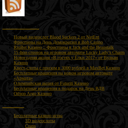
Свежие записи
Новый видеослот Blood Suckers 2 от NetEnt
Фриспины на День Демократии в Bob Casino
RioBet Казино :: Фриспины в Jack and the Beanstalk
15 фри-спинов на игровом автомате Lucky Lady’s Charm
Новогодняя акция «В гостях у Ёлки 2017» от Вулкан
Казино
Квест-слоты с призом в 3000 рублей в MaxBet Казино
Бесплатные вращения на новом игровом автомате
«Армата»
Олимпийская акция от Futuriti Казино
Бесплатные вращения в подарок на День ВДВ
Обзор Argo Казино
Рубрики
Бесплатные казино игры
3D видеослоты
Craps