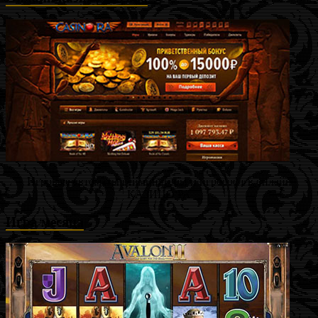
Игровые автоматы гейминаторы и игрософт в онлайн
КАЗИНО РА
Игра месяца