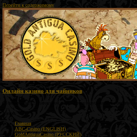
Перейти к содержимому
Онлайн казино для чайников
18 лет в игре! :: Новостной блог первого русского игрока в инт
Меню
Главная
ABC-Casino (ENGLISH)
GoldAntiguaCasino (РУССКИЙ)