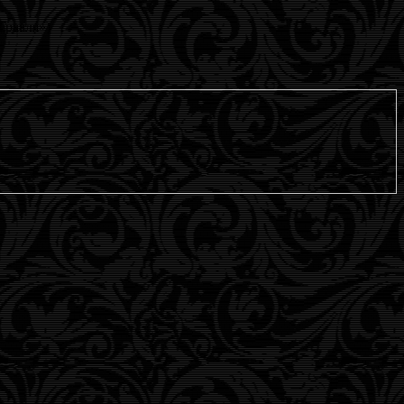
 Грааля»)