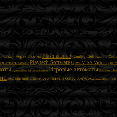
Flash казино
Crazy Vegas Казино
Gaming Club Казино
om
Golde
Playtech Software
Qiwi VISA Virtual
c (Gaminator) software
Quatr
лоты
Игровые автоматы
Казино Clas
Демо-Игра
Европа Казино
ции
бесплатные спины
бесплатный бонус
бонус-код
джекпот
прес