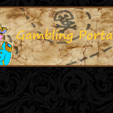
ернет казино