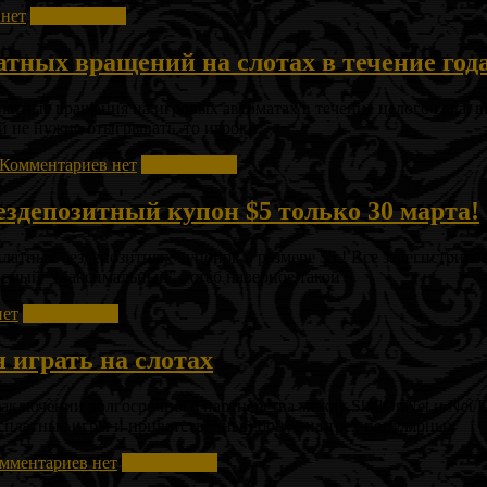
 нет
Читать далее
латных вращений на слотах в течение год
платные вращения на игровых автоматах в течение целого года, 
й не нужно отыгрывать, то игроки,
Комментариев нет
Читать далее
ездепозитный купон $5 только 30 марта!
есплатных бездепозитных купонов в размере $5 ! Все зарегистри
ваемый “Максимальный” ( стеб наверное такой
нет
Читать далее
н играть на слотах
о заключении долгосрочного партнерства между SkillOnNet и Net 
сплатные игры и приветственный бонус на трех популярных
мментариев нет
Читать далее