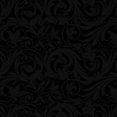
провело редизайн своего сайта и перешло на новую платформу