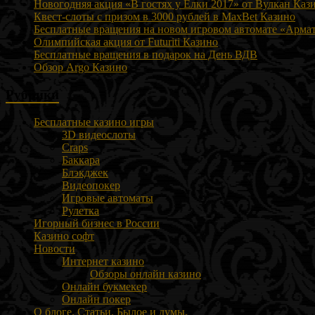
Новогодняя акция «В гостях у Ёлки 2017» от Вулкан Каз
Квест-слоты с призом в 3000 рублей в MaxBet Казино
Бесплатные вращения на новом игровом автомате «Арма
Олимпийская акция от Futuriti Казино
Бесплатные вращения в подарок на День ВДВ
Обзор Argo Казино
Рубрики
Бесплатные казино игры
3D видеослоты
Craps
Баккара
Блэкджек
Видеопокер
Игровые автоматы
Рулетка
Игорный бизнес в России
Казино софт
Новости
Интернет казино
Обзоры онлайн казино
Онлайн букмекер
Онлайн покер
О блоге. Статьи. Былое и думы.