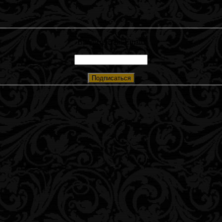
Введите Ваш Email: