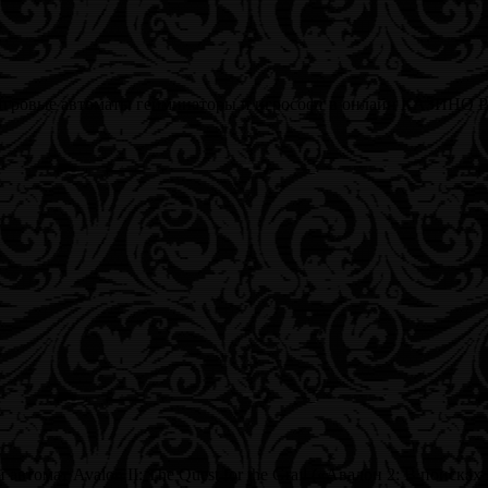
гровые автоматы гейминаторы и игрософт в онлайн КАЗИНО 
автомат Avalon II: The Quest for the Grail («Авалон 2: В поисках