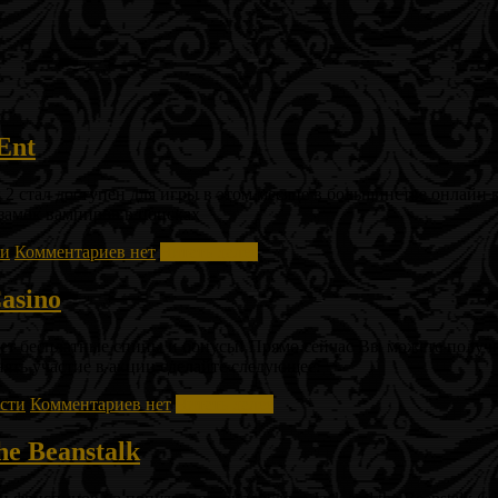
Ent
2 стал доступен для игры в этом месяце в большинстве онлайн 
замок вампиров в поисках
ти
Комментариев нет
Читать далее
asino
ет бесплатные спины и бонусы! Прямо сейчас Вы можете получи
ять участие в акции сделайте следующее:
сти
Комментариев нет
Читать далее
he Beanstalk