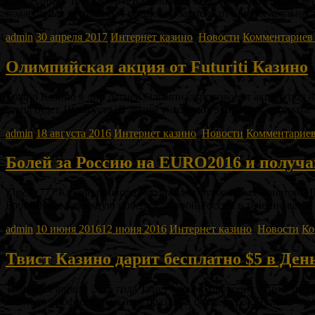
К празднику 1 мая RioBet Казино подготовило акцию по раздачи
подарочных бесплатных вращений зависит от уровня лояльнос
admin
30 апреля 2017
Интернет казино
,
Новости
Комментариев
Олимпийская акция от Futuriti Казино
Futuriti Казино в дни летней Олимпиады проводит акцию под 
этапа будет 19 августа. В акции участвуют 3 игровых автомата
admin
18 августа 2016
Интернет казино
,
Новости
Комментариев
Болей за Россию на EURO2016 и получа
ZigZag777 Казино проводит акцию для футбольных фанатов. И
Football Star за каждую победу Сборной России в течение всег
admin
10 июня 2016
12 июня 2016
Интернет казино
,
Новости
Ко
Твист Казино дарит бесплатно $5 в Ден
Только 21 апреля 2016 года Твист Казино проводит акцию под 
какой-то профессиональный праздник бухгалтеров. Только «по-