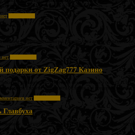
 фриспинов на популярном видеослоте Jack and the Beanstalk («
ти игрока: — для VIP игроков — промокод
 нет
Читать далее
названием «Олимпийские игры Futuriti». Эта акция по раздачи 
: — The Money Game — Sizzling
 нет
Читать далее
й подарки от ZigZag777 Казино
гроки могут получить: 200 рублей бездепозитного бонуса ИЛИ 
о чемпионата Европы по футболу. Условия для принятия участия
мментариев нет
Читать далее
ь Главбуха
названием — Бездепозитный купон «Бухгалтерский» Если честно, 
гуглив» выяснилось, что существует такой