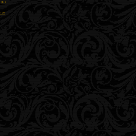
ино
та»