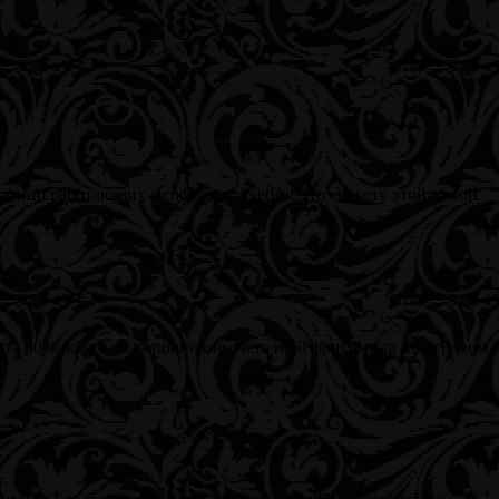
казино работающих с софтом от NetEnt. По сюжету этой новой
ть 50% бонус на пополнение счёта и 50 фриспинов на игровом