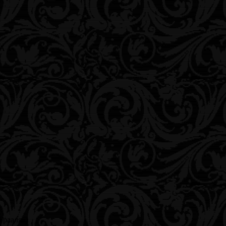
РА
 Грааля»)