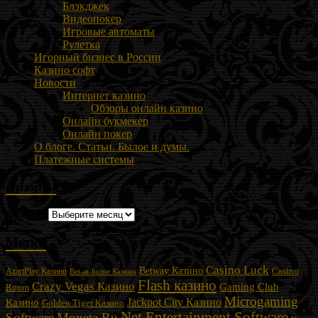
Блэкджек
Видеопокер
Игровые автоматы
Рулетка
Игорный бизнес в России
Казино софт
Новости
Интернет казино
Обзоры онлайн казино
Онлайн букмекер
Онлайн покер
О блоге. Статьи. Былое и думы.
Платежные системы
Архивы
Архивы
Метки
Casino Luck
Betway Казино
Casino
AzartPlay Казино
Bet-at-home Казино
Flash казино
Crazy Vegas Казино
Gaming Club
Room
Microgaming
Jackpot City Казино
Казино
Golden Tiger Казино
Net Entertainment Software
Software
Moneta.Ru