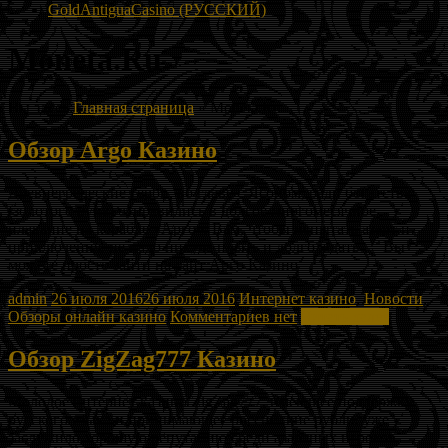
GoldAntiguaCasino (РУССКИЙ)
Moneta.Ru
Вы здесь:
Главная страница
»
Moneta.Ru
Обзор Argo Казино
Древнегреческие герои, во главе с Ясоном, ради богатства
(золотого руна) отправились в долгое многомесячное
плавание на корабле «Арго». Вам, чтобы испытать азарт и
приключения, не надо никуда плыть и долго ждать — Вы
можете просто зайти на сайт Арго Казино
admin
26 июля 2016
26 июля 2016
Интернет казино
,
Новости
,
Обзоры онлайн казино
Комментариев нет
Читать далее
Обзор ZigZag777 Казино
Молодое интернет казино ZigZag777, имеющее поддержку
русского языка и принимающее российские рубли, уже
заслужило хорошую репутацию среди азартных игроков.