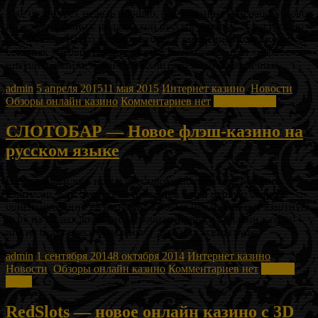
Уже более трех недель прошло, как в сети начало работу новое
интернет-казино с поддержкой русского языка — это Казино
Хан (Casino Khan). Данное игорное заведение позиционирует
себя, как «первое онлайн казино Казахстана» или «первое
интернет-казино Азии» и рассчитано на русскоязычных
admin
5 апреля 2015
11 мая 2015
Интернет казино
,
Новости
,
Обзоры онлайн казино
Комментариев нет
Читать далее
СЛОТОБАР — Новое флэш-казино на
русском языке
В сети появилось новое русскоязычное интернет казино
Слотобар. Как следует из названия, оно в первую очередь
ориентированно на игроков, которые предпочитают азартную
игру на видеослотах, но и любители других онлайн казино-
игр не будут здесь обделены — для них всегда будет
admin
1 сентября 2014
8 октября 2014
Интернет казино
,
Новости
,
Обзоры онлайн казино
Комментариев нет
Читать
далее
RedSlots — новое онлайн казино с 3D