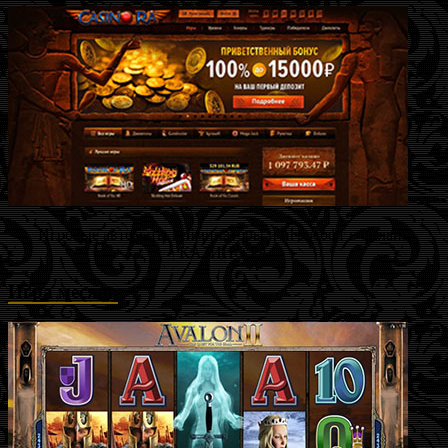
Игровые автоматы гейминаторы и игрософт в онлайн
КАЗИНО РА
Игра месяца