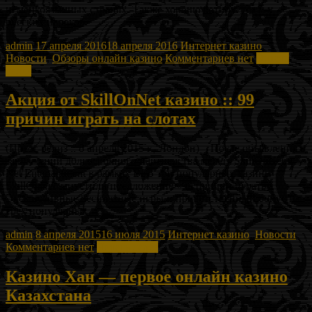
немецкоязычных странах. Также хорошо котируется и у
русских игроков.
admin
17 апреля 2016
18 апреля 2016
Интернет казино
,
Новости
,
Обзоры онлайн казино
Комментариев нет
Читать
далее
Акция от SkillOnNet казино :: 99
причин играть на слотах
(Пресс-релиз :: 8 апреля 2015 г., Лондон) – После объявления о
заключении долгосрочного партнерства между SkillOnNet и
Net Entertainment в рамках B2B три популярных казино
SkillOnNet запустили предложение «99 причин играть».
Эксклюзивные бесплатные игры и приветственный бонус на
трех популярных
admin
8 апреля 2015
16 июля 2015
Интернет казино
,
Новости
Комментариев нет
Читать далее
Казино Хан — первое онлайн казино
Казахстана