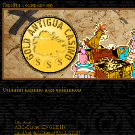
Перейти к содержимому
Онлайн казино для чайников
18 лет в игре! :: Новостной блог первого русского игрока в инт
Меню
Главная
ABC-Casino (ENGLISH)
GoldAntiguaCasino (РУССКИЙ)