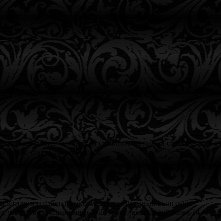
Выигрыши менее чем из 5-ти символов на линии ставки
ой линии ставок суммируются.
при котором создается максимально возможный выигрыш.
т, что после дублирования Wild может выпасть не более 14