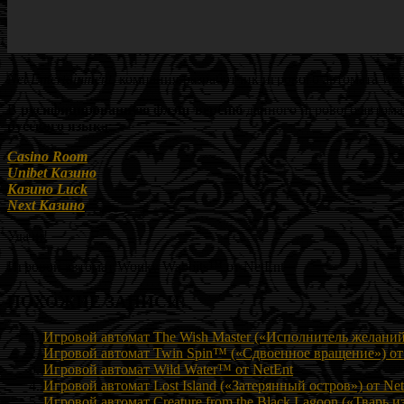
Net Entertainment
, компания-разработчик игрового автомата
Won
В
русифицированную флэш-версию
данного игрового автома
русского языка
:
Casino Room
Unibet Казино
Казино Luck
Next Казино
Удачи!
Игровой автомат Wonky Wabbits™ от NetEnt
ПОХОЖИЕ ЗАПИСИ:
Игровой автомат The Wish Master («Исполнитель желаний
Игровой автомат Twin Spin™ («Сдвоенное вращение») от
Игровой автомат Wild Water™ от NetEnt
Игровой автомат Lost Island («Затерянный остров») от Ne
Игровой автомат Creature from the Black Lagoon («Тварь и