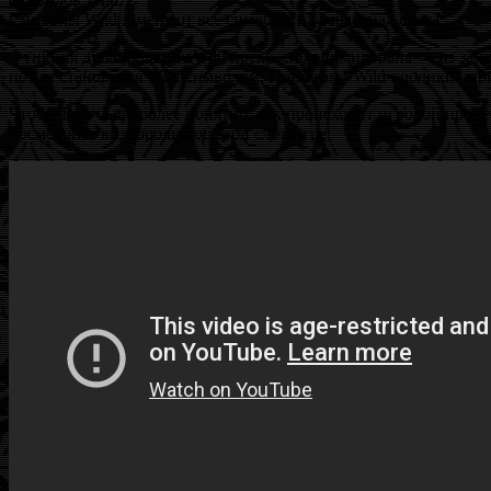
Символы Wild заменяют все символы на барабанах слота.
Функция дублирование Wild прекрасно анимирована — из замещ
потом становится Wild-символом. При этом «Wild-кролики» прид
Чтобы Вам было более понятно, как происходит игровой проце
посмотрите видеоролик об этой слот-игре: