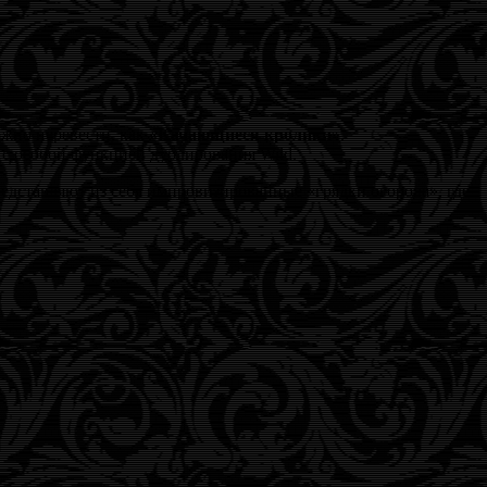
ожно перевести, как
«Качающиеся кролики»
.
 с особой функцией дублирования Wild.
едставляют из себя импровизированные «грядки огорода», где