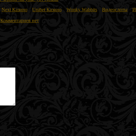
Next Казино
Unibet Казино
Wonky Wabbits
Видеослоты
И
Комментариев нет
ечены
*