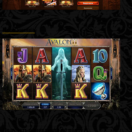
И
Игра месяца
Игровой 
Получать обновления по почте