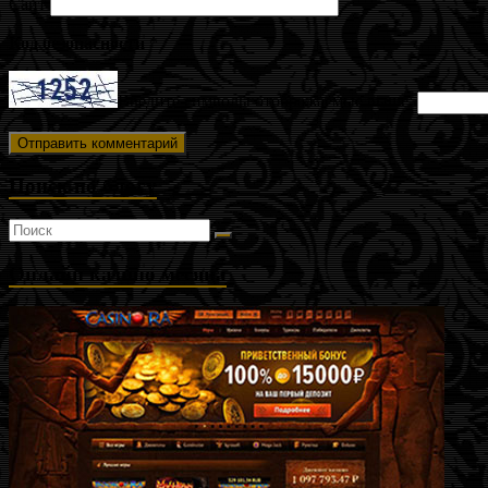
Сайт
Код безопасности
*
Введите символы отображаемые выше:
Поиск по блогу
Онлайн казино месяца