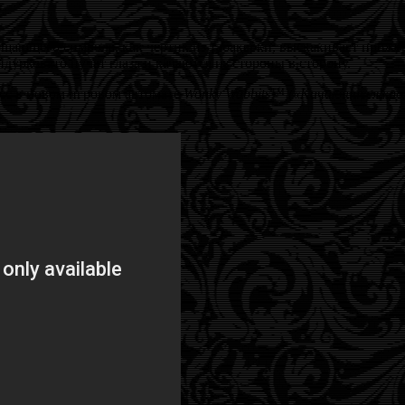
ающего символа, как чертик из табакерки, выскакивает прожорл
урковато пучат глаза и качаются из стороны в сторону.
сс в новом игровом автомате
Wonky Wabbits™ («Качающиеся кро