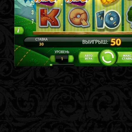
CASINO ROOM :: Игровой автомат Wonky Wabbits™ — На
Слот-игра разыгрывается на 15 фиксированных линях ставок.
5 сочетающихся символов на линии ставки являются выигрышем
выплачиваются при выпадении в последовательности как слева
Игровой автомат Wonky Wabbits™
не имеет
бонусной игры, бе
В слот-игре присутствуют только замещающие Wild-символы, 
Функция дублирование Wild
Если на барабанах игрового автомата Wonky Wabbits™ выпада
Символы Wild могут выпадать на всех барабанах. Два рядных си
символов Wild.