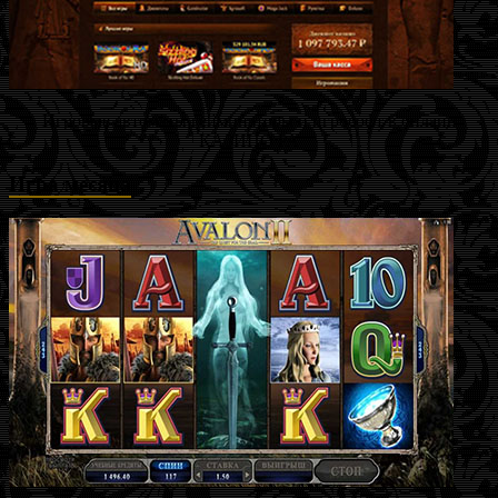
Игровые автоматы гейминаторы и игрософт в онлайн
КАЗИНО РА
Игра месяца