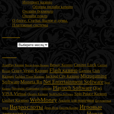
Интернет казино
Обзоры онлайн казино
Онлайн букмекер
Онлайн покер
О блоге. Статьи. Былое и думы.
Платежные системы
Архивы
Архивы
Метки
Casino Luck
Betway Казино
Casino
AzartPlay Казино
Bet-at-home Казино
Flash казино
Crazy Vegas Казино
Gaming Club
Room
Microgaming
Jackpot City Казино
Казино
Golden Tiger Казино
Net Entertainment Software
Software
Moneta.Ru
Next
Playtech Software
Qiwi
Novomatic (Gaminator) software
Казино
VISA Virtual
Spin Palace Казино
Quatro Казино
SkillOnNet Software
WebMoney
Unibet Казино
Акция для новичков
Бесплатная
Видеослоты
Игровые
игра
Демо-Игра
Европа Казино
автоматы
Новая