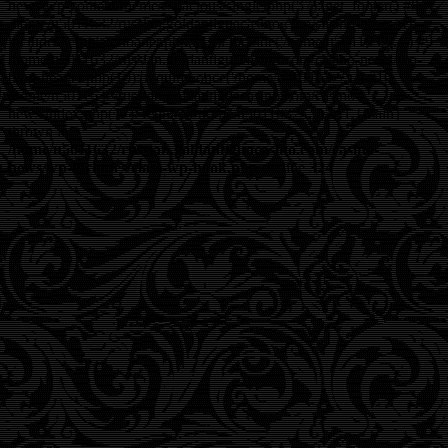
news/wp-content/themes/spacious/single.php(57): get_footer() #8
/home/u5011632/russian.goldantiguacasino.com/casino-news/wp-
includes/template-loader.php(113): include('/home/u5011632/...') #9
/home/u5011632/russian.goldantiguacasino.com/casino-news/wp-
blog-header.php(19): require_once('/home/u5011632/...') #10
/home/u5011632/russian.goldantiguacasino.com/casino-
news/index.php(17): require('/home/u5011632/...') #11 {main}
thrown in
/home/u5011632/russian.goldantiguacasino.com/casino-
news/wp-includes/class-wp-hook.php
on line
324