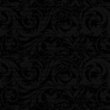
В начале уровня Hive счетчик здоровья Hive заполнен, а
счетчик магазина боеприпасов заряжен 4-мя магазинами
боеприпасов с присуждением 5-ти повторных вращений.
Далее барабаны вращаются горизонтально слева направо —
барабан силы гранаты останавливается первым, а затем —
барабан множителя.
Граната бросается в Королеву Роя, затем стреляет «умный»
пулемет, чтобы защитить космического десантника, при этом
используется 1 магазин боеприпасов.
Барабаны продолжает вращаться, пока не закончатся магазины
боеприпасов, отображенные в счетчике магазина
боеприпасов.
Повреждение Hive (Рою) наносится произвольно в
соответствии с силой гранаты и множителем при каждом
вращении. Сила гранаты произвольно генерируется на
барабане и может меняться.
Множители, которые произвольно выпадают в центральной
позиции на барабане множителя, умножают размер
разрушения на коэффициент от 1 до 10.
Счетчик здоровья Hive (Роя) уменьшается справа налево в
соответствии с уровнем повреждения, отображенного на
барабане силы гранаты, в сочетании с множителем на