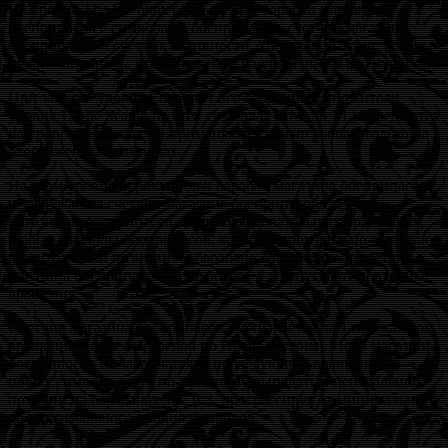
На уровне The Encounter есть ружье, барабан магазина
боеприпасов с символами боеприпасов, счетчик магазина
боеприпасов и счетчик активности Alien с 10 шагами, которые
нужно заполнить, чтобы перейти на уровень 3: The Hive (Рой).
При запуске уровня Encounter все собранные множители
уровня 1: The Search на всех символах (от 2 до 14 ) передаются
на уровень Encounter и применяются к выигрышам только на
отображенных символах.
На этом уровне игроку виден барабан магазина боеприпасов,
и загружается счетчик магазина боеприпасов с одним
магазином боеприпасов. При последовательных вращениях,
любые символы боеприпасов, которые произвольно выпадают
в центральной позиции на барабане, увеличивают счетчик
магазина боеприпасов на не более +2 и запускают повторные
вращения.
Счетчик магазина боеприпасов уменьшается на 1 при каждом
вращении после выстрелов по Aliens (Чужим). Пока магазины
боеприпасов не закончатся, в последующих вращениях 3
новых символа будут по-прежнему выпадать в центральной
позиции на барабанах 1, 2 и 3, прогрессируя от минимального
до максимального уровня символов.