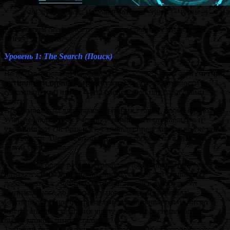
SinCity Казино :: Игровой автомат Aliens («Чужие») — На
Рассмотрим особенности всех трех уровней слот-автомата
Aliens™ («Чужие»):
Уровень 1: The Search (Поиск)
Во время основной игры на уровне 1: The Search есть
счетчик
активности пришельцев (чужих)
, в общей сложности
состоящий из 9 шагов — он расположен над барабанами
слота.
Все символы на выигрышной линии ставки, кроме символов
Wild, добавляются к счетчику активности пришельцев и
увеличивают счетчик на 1. Символы представлены в счетчике
активности Alien иконкой, которая отображена в нижнем
левом углу символа.
Если 2 или более разных символа в одном вращении слота
находятся на выигрышной линии ставки, эти символы
добавляются к счетчику активности Alien в порядке от
минимального до максимального значения символа.
Счетчик активности пришельцев увеличивается на число
шагов, соответствующих числу собранных символов на
выигрышной линии ставки.
Текущий размер множителя каждого символа отображается