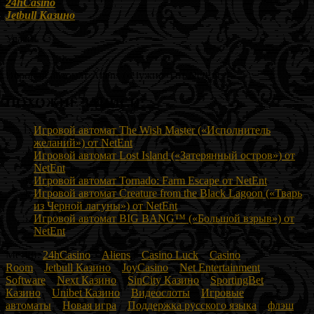
24hCasino
Jetbull Казино
Удачи!
Игровой автомат Aliens («Чужие») от NetEnt
ПОХОЖИЕ ЗАПИСИ:
Игровой автомат The Wish Master («Исполнитель
желаний») от NetEnt
Игровой автомат Lost Island («Затерянный остров») от
NetEnt
Игровой автомат Tornado: Farm Escape от NetEnt
Игровой автомат Creature from the Black Lagoon («Тварь
из Черной лагуны») от NetEnt
Игровой автомат BIG BANG™ («Большой взрыв») от
NetEnt
Метки:
24hCasino
Aliens
Casino Luck
Casino
Room
Jetbull Казино
JoyCasino
Net Entertainment
Software
Next Казино
SinCity Казино
SportingBet
Казино
Unibet Казино
Видеослоты
Игровые
автоматы
Новая игра
Поддержка русского языка
флэш