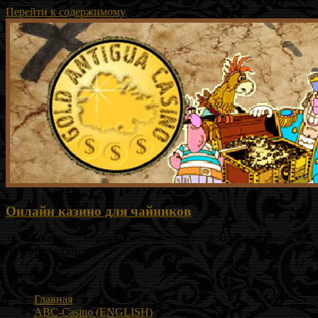
Перейти к содержимому
Онлайн казино для чайников
18 лет в игре! :: Новостной блог первого русского игрока в
интернет казино
Меню
Главная
ABC-Casino (ENGLISH)