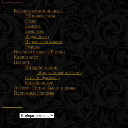
Бесплатные казино игры
3D видеослоты
Craps
Баккара
Блэкджек
Видеопокер
Игровые автоматы
Рулетка
Игорный бизнес в России
Казино софт
Новости
Интернет казино
Обзоры онлайн казино
Онлайн букмекер
Онлайн покер
О блоге. Статьи. Былое и думы.
Платежные системы
Архивы
Архивы
Метки