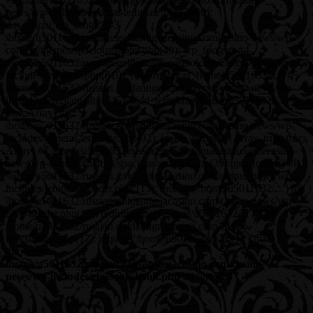
news/wp-includes/general-template.php(3080):
do_action('wp_footer') #3
/home/u5011632/russian.goldantiguacasino.com/casino-news/wp-
content/themes/spacious/footer.php(40): wp_footer() #4
/home/u5011632/russian.goldantiguacasino.com/casino-news/wp-
includes/template.php(810): require_once('/home/u5011632/...') #5
/home/u5011632/russian.goldantiguacasino.com/casino-news/wp-
includes/template.php(745): load_template('/home/u5011632/...',
true, Array) #6
/home/u5011632/russian.goldantiguacasino.com/casino-news/wp-
includes/general-template.php(92): locate_template(Array, true, true,
Array) #7 /home/u5011632/russian.goldantiguacasino.com/casino-
news/wp-content/themes/spacious/archive.php(39): get_footer() #8
/home/u5011632/russian.goldantiguacasino.com/casino-news/wp-
includes/template-loader.php(113): include('/home/u5011632/...') #9
/home/u5011632/russian.goldantiguacasino.com/casino-news/wp-
blog-header.php(19): require_once('/home/u5011632/...') #10
/home/u5011632/russian.goldantiguacasino.com/casino-
news/index.php(17): require('/home/u5011632/...') #11 {main}
thrown in
/home/u5011632/russian.goldantiguacasino.com/casino-
news/wp-includes/class-wp-hook.php
on line
324