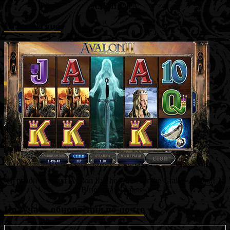
КАЗИНО РА
Игра месяца
Игровой автомат Avalon II: The Quest for the Grail («Авалон 2:
В поисках Грааля»)
Получать обновления по почте