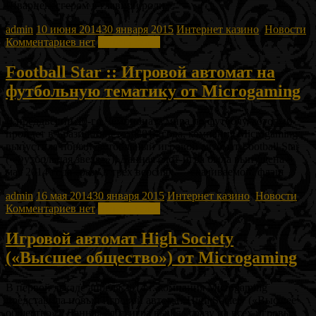
Шварценеггером в главной роли.
admin
10 июня 2014
30 января 2015
Интернет казино
,
Новости
Комментариев нет
Читать далее
Football Star :: Игровой автомат на
футбольную тематику от Microgaming
В преддверии 20-го Чемпионата мира по футболу, который
пройдет в Бразилии летом 2014 года, компания Microgaming
выпустила новый футбольный игровой автомат Football Star
(«Футбольная звезда»). Данная слот-игра была выпущена 8
мая 2014 года сразу в трех версиях — скачиваемой, флэш
admin
16 мая 2014
30 января 2015
Интернет казино
,
Новости
Комментариев нет
Читать далее
Игровой автомат High Society
(«Высшее общество») от Microgaming
В первой декаде апреля 2014 г. компания Microgaming
представила новый игровой автомат High Society («Высшее
общество»). Данная слот-игра вышла сразу на всех игровых