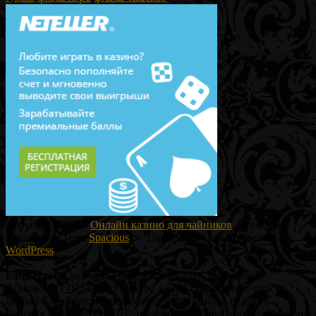
Copyright © 2026
Онлайн казино для чайников
. Все права
защищены. Тема
Spacious
от ThemeGrill. На платформе:
WordPress
.
Fatal error
: Uncaught TypeError: call_user_func_array():
Argument #1 ($callback) must be a valid callback, non-static
method YM_Paste::yandexmetrika_paste() cannot be called
statically in /home/u5011632/russian.goldantiguacasino.com/casino-