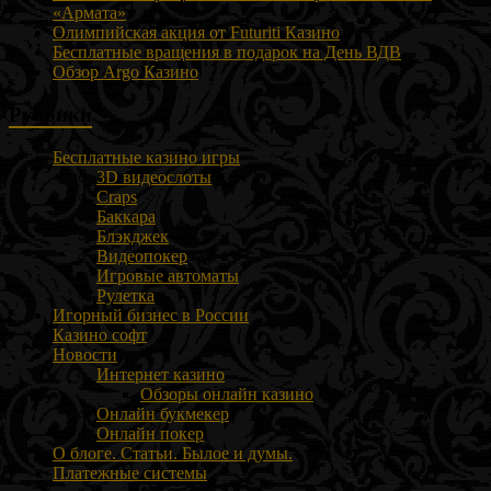
«Армата»
Олимпийская акция от Futuriti Казино
Бесплатные вращения в подарок на День ВДВ
Обзор Argo Казино
Рубрики
Бесплатные казино игры
3D видеослоты
Craps
Баккара
Блэкджек
Видеопокер
Игровые автоматы
Рулетка
Игорный бизнес в России
Казино софт
Новости
Интернет казино
Обзоры онлайн казино
Онлайн букмекер
Онлайн покер
О блоге. Статьи. Былое и думы.
Платежные системы