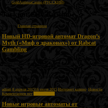
GoldAntiguaCasino (РУССКИЙ)
Jackpot City Казино
Вы здесь:
Главная страница
»
Jackpot City Казино
Новый HD-игровой автомат Dragon’s
Myth («Миф о драконах») от Rabcat
Gambling
Сегодня в сети появился новый HD-игровой автомат Dragon’s
Myth («Миф о драконах») от Rabcat Gambling. Данная слот-
игра рассказывает о бесстрашной девушке, которая смогла
остановить засилье ужасных драконов на Земле. Игроку
предстоит также выследить 4-х древних огнедышащих
существ и получить доступ
admin
8 апреля 2015
16 июля 2015
Интернет казино
,
Новости
Комментариев нет
Читать далее
Новые игровые автоматы от