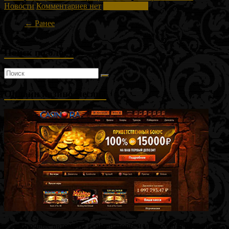
Новости
Комментариев нет
Читать далее
← Ранее
Поиск по блогу
Онлайн казино месяца
Игровые автоматы гейминаторы и игрософт в онлайн