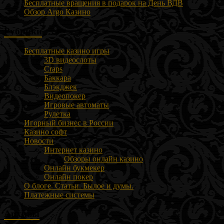
Бесплатные вращения в подарок на День ВДВ
Обзор Argo Казино
Рубрики
Бесплатные казино игры
3D видеослоты
Craps
Баккара
Блэкджек
Видеопокер
Игровые автоматы
Рулетка
Игорный бизнес в России
Казино софт
Новости
Интернет казино
Обзоры онлайн казино
Онлайн букмекер
Онлайн покер
О блоге. Статьи. Былое и думы.
Платежные системы
Архивы