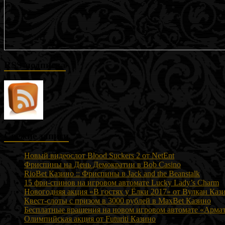
RSS-подписка
Свежие записи
Новый видеослот Blood Suckers 2 от NetEnt
Фриспины на День Демократии в Bob Casino
RioBet Казино :: Фриспины в Jack and the Beanstalk
15 фри-спинов на игровом автомате Lucky Lady’s Charm
Новогодняя акция «В гостях у Ёлки 2017» от Вулкан Каз
Квест-слоты с призом в 3000 рублей в MaxBet Казино
Бесплатные вращения на новом игровом автомате «Арма
Олимпийская акция от Futuriti Казино