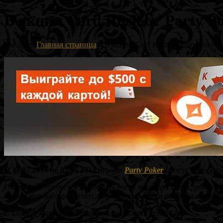
В акции Card Rush от Party P
Вы здесь:
Главная страница
»
В акции Card Rush от Party Poker
С 14.07.2014 по 03.08.2014
игроки
Party Poker
смогут побороть
От игроков требуется заработать всего лишь два балла, после ч
баллов игроки заработают, тем больше карт (и различных призо
В каждой карте будет один из следующих призов: