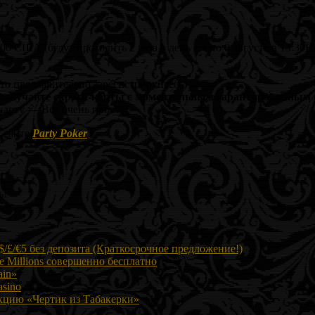
0
 США (будут проходить 2 раза в день с 4 по 8 августа в 13:30E
, то предварительно зарегистрируйтесь)
получайте скрэтч-карты с моментальным гарантированны
карту — Все очень просто!
 сайте
Party Poker
.
ь!
$/£/€5 без депозита (Краткосрочное предложение!)
e Millions совершенно бесплатно
ain»
sino
акцию «Чертик из Табакерки»