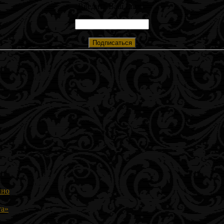
Введите Ваш Email:
ино
та»