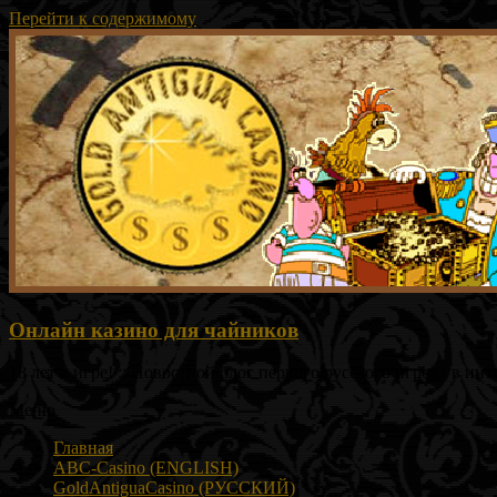
Перейти к содержимому
Онлайн казино для чайников
18 лет в игре! :: Новостной блог первого русского игрока в инт
Меню
Главная
ABC-Casino (ENGLISH)
GoldAntiguaCasino (РУССКИЙ)