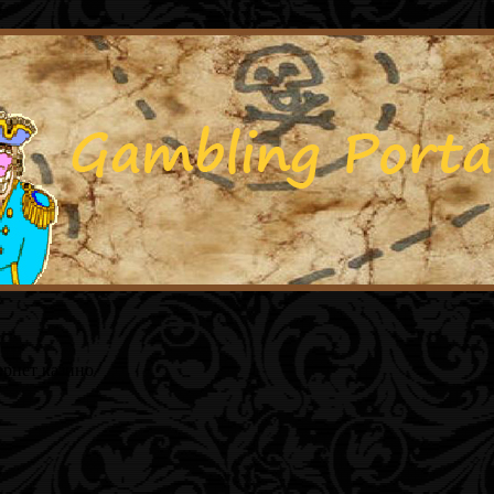
ернет казино