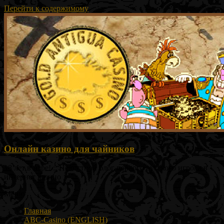
Перейти к содержимому
Онлайн казино для чайников
18 лет в игре! :: Новостной блог первого русского игрока в
интернет казино
Меню
Главная
ABC-Casino (ENGLISH)