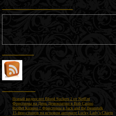
Получать обновления по почте
RSS-подписка
Свежие записи
Новый видеослот Blood Suckers 2 от NetEnt
Фриспины на День Демократии в Bob Casino
RioBet Казино :: Фриспины в Jack and the Beanstalk
15 фри-спинов на игровом автомате Lucky Lady’s Charm