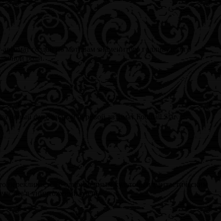
т-автомат создан по мотивам знаменитого голливудского
главной роли.
ла новый футбольный игровой автомат Football Star
рого перекликается с одноименным культовым фантастическим
участие в уничтожении очень