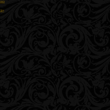
ино
та»