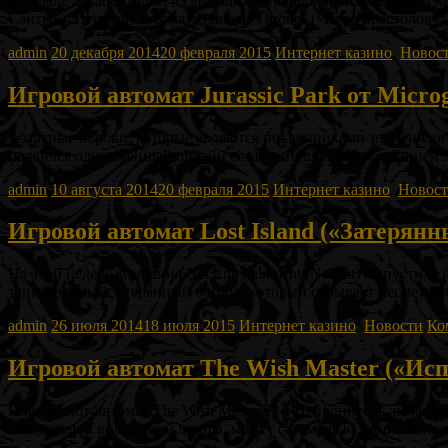
В начале декабря, один из ведущих мировых производителей ка
Санты»). Игровой автомат Game of Thrones («Игра престолов»)
admin
20 декабря 2014
20 февраля 2015
Интернет казино
,
Новос
Игровой автомат Jurassic Park от Micro
Азартные игроки, которые являются поклонниками знаменитого 
появился одноименный онлайн слот, выпущенный компанией Mic
admin
10 августа 2014
20 февраля 2015
Интернет казино
,
Новос
Игровой автомат Lost Island («Затерянн
На этой неделе компания Net Entertainment (NetEnt) выпустила
таинственный затерянный остров, который скрывает несметные 
admin
26 июля 2014
18 июля 2015
Интернет казино
,
Новости
Ко
Игровой автомат The Wish Master («Ис
Новый слот-автомат The Wish Master™ («Исполнитель желаний»)
обладателем волшебной лампы, может с помощью джина исполн