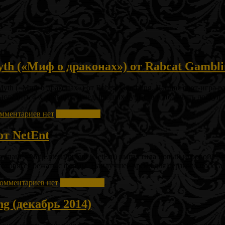
th («Миф о драконах») от Rabcat Gambli
yth («Миф о драконах») от Rabcat Gambling. Данная слот-игра р
выследить 4-х древних огнедышащих существ и получить доступ
мментариев нет
Читать далее
от NetEnt
пания Net Entertainment (NetEnt) выпустила новый игровой авто
готовятся бежать с фермы. Наилучшее время для дерзкого побега
омментариев нет
Читать далее
g (декабрь 2014)