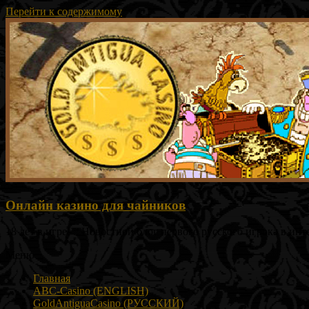
Перейти к содержимому
Онлайн казино для чайников
18 лет в игре! :: Новостной блог первого русского игрока в инт
Меню
Главная
ABC-Casino (ENGLISH)
GoldAntiguaCasino (РУССКИЙ)