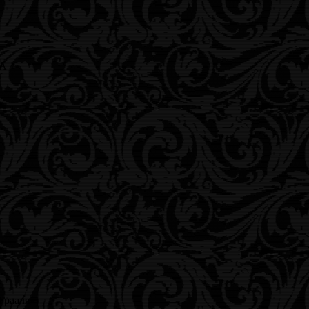
РА
 Грааля»)