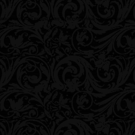
Данная слот-игра вышла сразу на всех игровых платформах и
ество») –