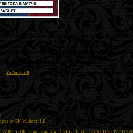
матч.
о не хватает для того, чтобы добиться максимального результат
опытный тренер и он подводит свою сборную к решающим поеди
не достаточно для того, чтобы обыграть сборную Алжира. Несмот
абленность может привести к плачевным последствиям, поэтому 
к тому же коэффициент 2,05 уж очень хорош.
оре
William Hill
вы получаете
бесплатный приветственный бонус
l
ея от БК William Hill
т БК William Hill, а также акция «1 МИЛЛИОН ЕВРО НА БРАЗИЛ