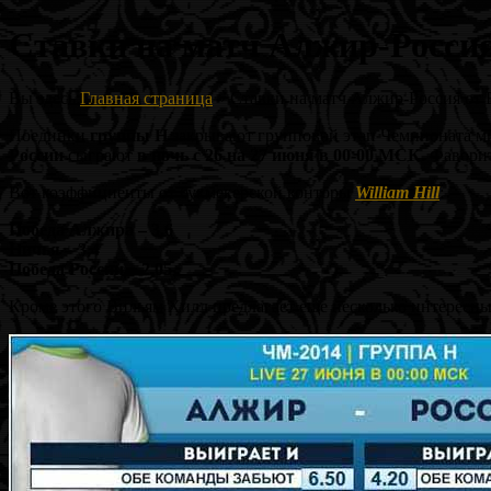
Ставки на матч Алжир-Россия 
Вы здесь:
Главная страница
»
Ставки на матч Алжир-Россия от Б
Поединки
группы H
закрывают групповой этап Чемпионата ми
России
сыграют
в ночь с 26 на 27 июня в 00-00 МСК.
Фаворит
Вот коэффициенты от букмекерской конторы
William Hill
:
Победа Алжира – 3,6
Ничья – 3,4
Победа России – 2,05
Кроме этого Вильям Хилл предлагает еще несколько интересны