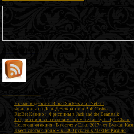
RSS-подписка
Свежие записи
Новый видеослот Blood Suckers 2 от NetEnt
Фриспины на День Демократии в Bob Casino
RioBet Казино :: Фриспины в Jack and the Beanstalk
15 фри-спинов на игровом автомате Lucky Lady’s Charm
Новогодняя акция «В гостях у Ёлки 2017» от Вулкан Каз
Квест-слоты с призом в 3000 рублей в MaxBet Казино