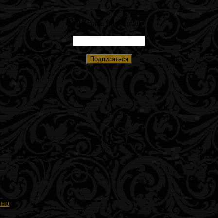
Введите Ваш Email:
ино