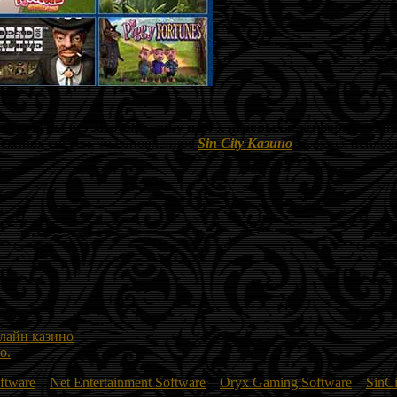
зино-игры без загрузки сразу на 4-х игровых платформах
(Mic
тежных систем
, то обновленное
Sin City Казино
является неплох
нлайн казино
o.
ftware
Net Entertainment Software
Oryx Gaming Software
SinC