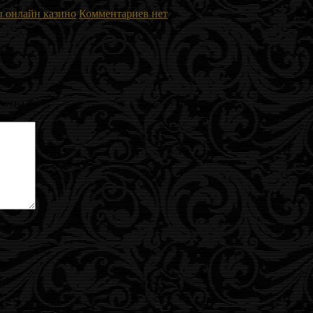
 онлайн казино
Комментариев нет
ечены
*