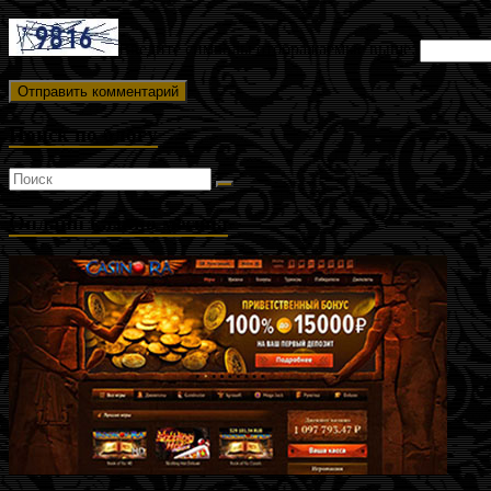
Введите символы отображаемые выше:
Поиск по блогу
Онлайн казино месяца