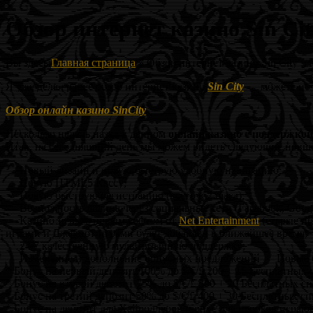
Обзор интернет казино Sin Cit
Вы здесь:
Главная страница
»
Обзор интернет казино Sin City ::
Я уже делал ранее обзор интернет казино
Sin City
— можете почи
Обзор онлайн казино SinCity
Несколько недель назад в данном
онлайн казино с поддержкой
Итак, на сегодняшний день мы можем видеть следующие новш
— Новый дизайн и новую быструю удобную навигацию;
— Новую HTML5 Кассу;
— Новую быструю регистрацию (всего в 2 шага);
— Возможность логина через социальные сети (Facebook, Google, V
— Казино-игры с новым софтом от
Net Entertainment
(старые и
играми и Джекпот-играми будет добавлен в ближайшее время;
— 24/7 качественную мультиязычную поддержку;
— Изменение и дополнение бонусных предложений — Новые б
* Бонус на первый депозит 100% до $/€/£ 200 + 15 Бесплатных
* Бонус на второй депозит 75% до $/€/£ 300 + 20 Бесплатных 
* Бонус на третий депозит 50% до $/€/£ 400 + 30 Бесплатных с
* Бонус на депозит для Хайроллеров (бонус для игроков игра