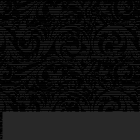
Данная слот-игра разыгрывается на 25 фиксированных линиях с
Выигрышные комбинации и выплаты в игровом автомате Big 
символу на барабанах слота во время игры, чтобы просмотрет
Данный видеослот не имеет бонусной игры или бесплатных вращ
— в левой части игрового автомата Big Bang™ («Большой взр
максимум на х32!
После каждого вращения с выпадением одной или более выигр
выигрышная комбинация не выпадает, счетчик множителей сбра
выпадением выигрышных комбинаций будут также выплачивать
Если игрок увеличивает текущую ставку после любого вращен
игрок выберет «Да», чтобы увеличить ставку, текущий множит
ставку, множитель останется прежним.
Чтобы Вам было более понятно, как происходит игровой проце
посмотрите видеоролик об этой слот-игре: