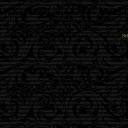
(«Большой взрыв») от NetEnt
ольшой взрыв») от NetEnt
овой автомат
BIG BANG™ («Большой взрыв»)
от компании
Net
тематику с 5 барабанами, 3 рядами и 25 линиями ставок. В игре