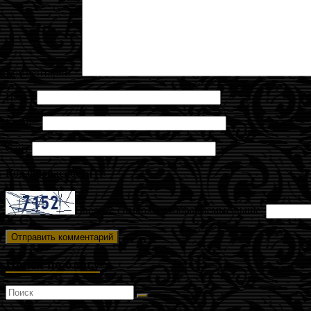
Комментарий
*
Имя
*
Email
*
Сайт
Код безопасности
*
Введите символы отображаемые выше:
Поиск по блогу