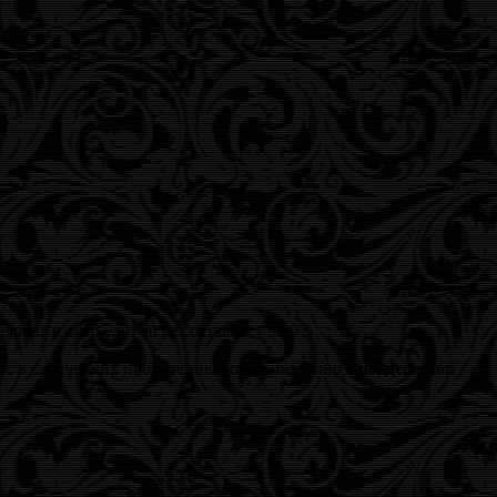
 игрока в этой слот-игре составляет 96.0%
йчас в следующих проверенных онлайн казино
с поддержкой