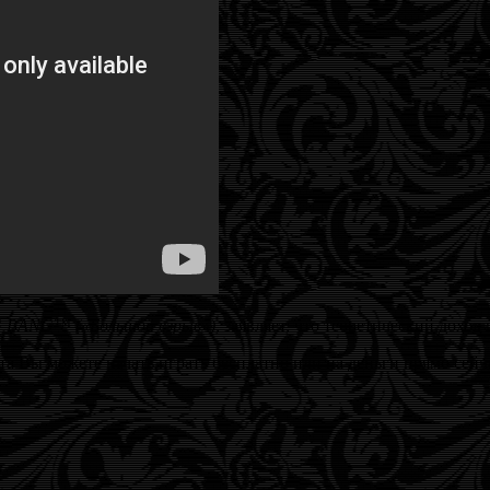
 BANG™ («Большой взрыв»)
, заявляет, что теоретический доход
та Вы можете начать играть бесплатно или на деньги прямо се