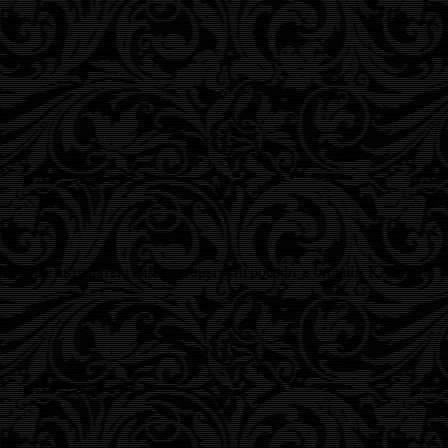
гровые автоматы гейминаторы и игрософт в онлайн КАЗИНО 