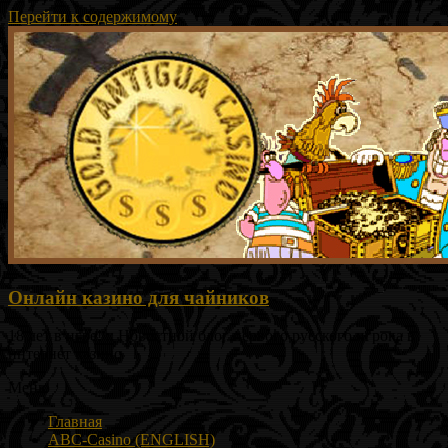
Перейти к содержимому
Онлайн казино для чайников
18 лет в игре! :: Новостной блог первого русского игрока в
интернет казино
Меню
Главная
ABC-Casino (ENGLISH)