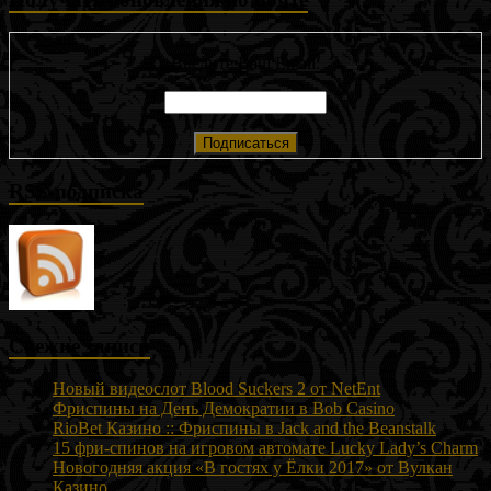
Введите Ваш Email:
RSS-подписка
Свежие записи
Новый видеослот Blood Suckers 2 от NetEnt
Фриспины на День Демократии в Bob Casino
RioBet Казино :: Фриспины в Jack and the Beanstalk
15 фри-спинов на игровом автомате Lucky Lady’s Charm
Новогодняя акция «В гостях у Ёлки 2017» от Вулкан
Казино