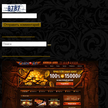
Введите символы отображаемые выше:
Поиск по блогу
Онлайн казино месяца