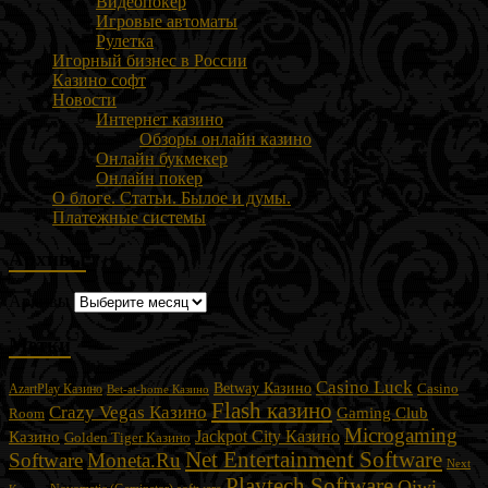
Видеопокер
Игровые автоматы
Рулетка
Игорный бизнес в России
Казино софт
Новости
Интернет казино
Обзоры онлайн казино
Онлайн букмекер
Онлайн покер
О блоге. Статьи. Былое и думы.
Платежные системы
Архивы
Архивы
Метки
Casino Luck
Betway Казино
Casino
AzartPlay Казино
Bet-at-home Казино
Flash казино
Crazy Vegas Казино
Gaming Club
Room
Microgaming
Jackpot City Казино
Казино
Golden Tiger Казино
Net Entertainment Software
Software
Moneta.Ru
Next
Playtech Software
Qiwi