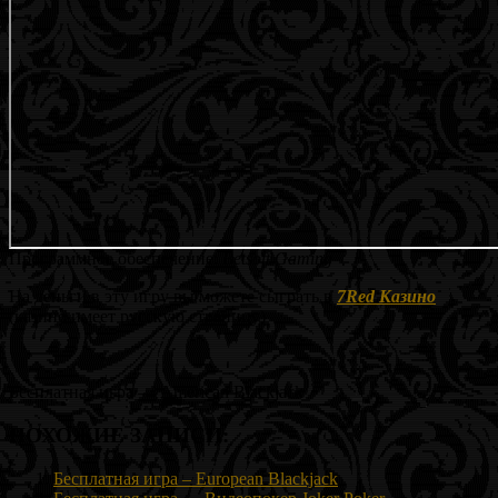
Программное обеспечение:
Betsoft Gaming
На деньги в эту игру вы можете сыграть в
7Red Казино
(казино имеет русскую страницу)
Бесплатная игра — American Blackjack
ПОХОЖИЕ ЗАПИСИ:
Бесплатная игра – European Blackjack