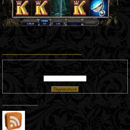
Игровой автомат Avalon II: The Quest for the Grail («Авалон 2:
В поисках Грааля»)
Получать обновления по почте
Введите Ваш Email:
RSS-подписка