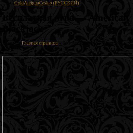
GoldAntiguaCasino (РУССКИЙ)
Бесплатная игра — American
Blackjack
Вы здесь:
Главная страница
»
Бесплатная игра — American
Blackjack