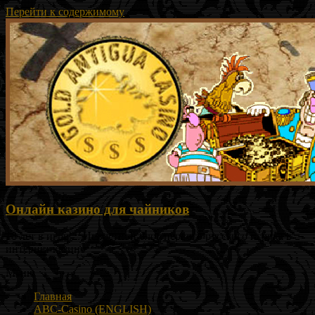
Перейти к содержимому
Онлайн казино для чайников
18 лет в игре! :: Новостной блог первого русского игрока в
интернет казино
Меню
Главная
ABC-Casino (ENGLISH)