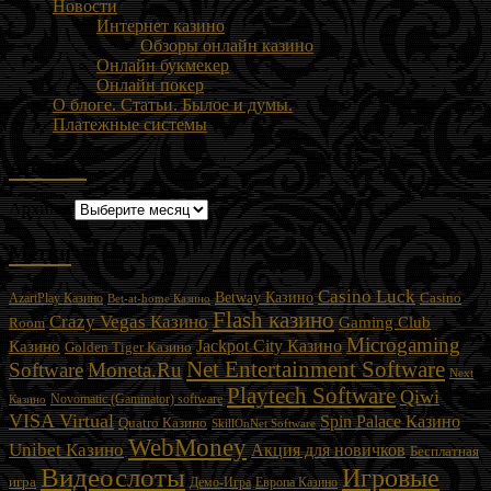
Новости
Интернет казино
Обзоры онлайн казино
Онлайн букмекер
Онлайн покер
О блоге. Статьи. Былое и думы.
Платежные системы
Архивы
Архивы
Метки
Casino Luck
Betway Казино
Casino
AzartPlay Казино
Bet-at-home Казино
Flash казино
Crazy Vegas Казино
Gaming Club
Room
Microgaming
Jackpot City Казино
Казино
Golden Tiger Казино
Net Entertainment Software
Software
Moneta.Ru
Next
Playtech Software
Qiwi
Novomatic (Gaminator) software
Казино
VISA Virtual
Spin Palace Казино
Quatro Казино
SkillOnNet Software
WebMoney
Unibet Казино
Акция для новичков
Бесплатная
Видеослоты
Игровые
игра
Демо-Игра
Европа Казино