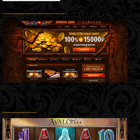
Онлайн казино месяца
Игровые автоматы гейминаторы и игрософт в онлайн
КАЗИНО РА
Игра месяца