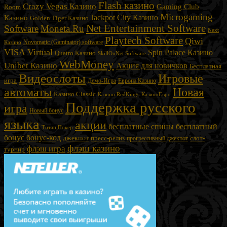
Flash казино
Crazy Vegas Казино
Gaming Club
Room
Microgaming
Jackpot City Казино
Казино
Golden Tiger Казино
Net Entertainment Software
Software
Moneta.Ru
Next
Playtech Software
Qiwi
Novomatic (Gaminator) software
Казино
VISA Virtual
Spin Palace Казино
Quatro Казино
SkillOnNet Software
WebMoney
Unibet Казино
Акция для новичков
Бесплатная
Видеослоты
Игровые
игра
Демо-Игра
Европа Казино
автоматы
Новая
Казино Classic
КазиноЕвро
Казино RedKings
Поддержка русского
игра
Новый бонус
языка
акции
бесплатные спины
бесплатный
Титан Покер
бонус
бонус-код
джекпот
слот-
пресс-релиз
прогрессивный джекпот
флэш казино
флэш игра
турнир