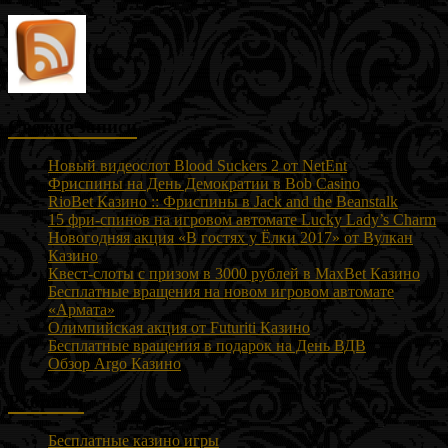
Свежие записи
Новый видеослот Blood Suckers 2 от NetEnt
Фриспины на День Демократии в Bob Casino
RioBet Казино :: Фриспины в Jack and the Beanstalk
15 фри-спинов на игровом автомате Lucky Lady’s Charm
Новогодняя акция «В гостях у Ёлки 2017» от Вулкан
Казино
Квест-слоты с призом в 3000 рублей в MaxBet Казино
Бесплатные вращения на новом игровом автомате
«Армата»
Олимпийская акция от Futuriti Казино
Бесплатные вращения в подарок на День ВДВ
Обзор Argo Казино
Рубрики
Бесплатные казино игры