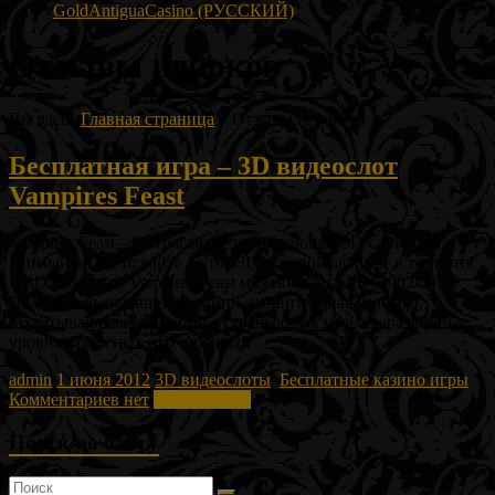
GoldAntiguaCasino (РУССКИЙ)
Отзывы игроков
Вы здесь:
Главная страница
»
Отзывы игроков
Бесплатная игра – 3D видеослот
Vampires Feast
Vampires Feast – Потрясающе устрашающая 3D слот-игра
Внимание! Не играйте в этот 3D игровой автомат в темноте!
В 3D слот-игре Vampires Feast можно выиграть €100,000!
Двадцать выигрышных линий, удивительная графика,
захватывающая анимация, устрашающая музыка, различные
уровни бонусных игр и первый
admin
1 июня 2012
3D видеослоты
,
Бесплатные казино игры
Комментариев нет
Читать далее
Поиск по блогу