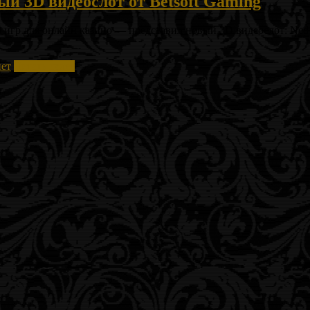
вый 3D видеослот от Betsoft Gaming
игр для онлайн казино — представил новый 3D видеослот: Ned a
нет
Читать далее