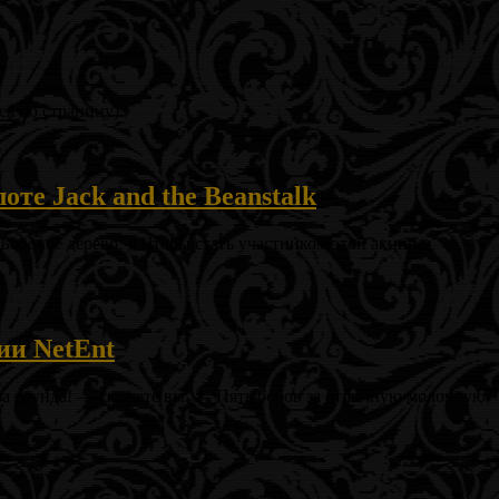
сскую страницу)
те Jack and the Beanstalk
 Бобовое дерево”)! Чтобы стать участником этой акции и
ии NetEnt
за ерунда! — скажете вы. — Пять бобов за отличную молочную