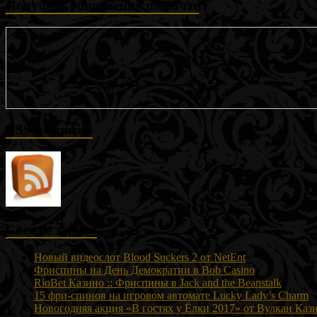
Получать обновления по почте
RSS-подписка
Свежие записи
Новый видеослот Blood Suckers 2 от NetEnt
Фриспины на День Демократии в Bob Casino
RioBet Казино :: Фриспины в Jack and the Beanstalk
15 фри-спинов на игровом автомате Lucky Lady’s Charm
Новогодняя акция «В гостях у Ёлки 2017» от Вулкан Каз