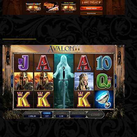
И
Игра месяца
Игровой 