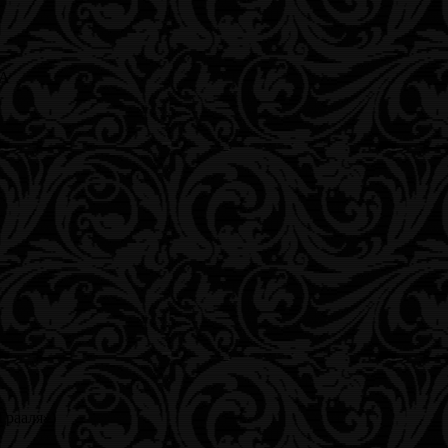
РА
 Грааля»)