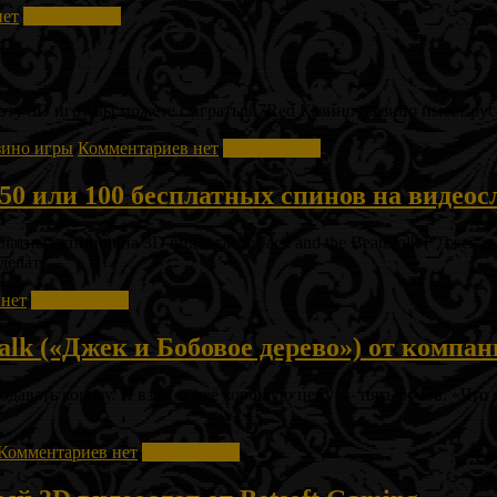
нет
Читать далее
 эту 3D игру вы можете сыграть в 7Red Казино (казино имеет ру
зино игры
Комментариев нет
Читать далее
0 или 100 бесплатных спинов на видеосло
латных спинов на 3D видеослоте Jack and the Beanstalk (“Джек и
делать
 нет
Читать далее
alk («Джек и Бобовое дерево») от компан
вать корову. И взял за неё хорошую цену — пять бобов. «Что 
Комментариев нет
Читать далее