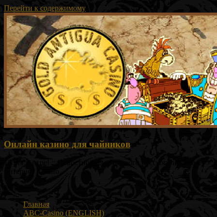
Перейти к содержимому
Онлайн казино для чайников
18 лет в игре! :: Новостной блог первого русского игрока в
интернет казино
Меню
Главная
ABC-Casino (ENGLISH)