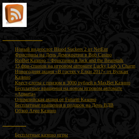
Свежие записи
Новый видеослот Blood Suckers 2 от NetEnt
Фриспины на День Демократии в Bob Casino
RioBet Казино :: Фриспины в Jack and the Beanstalk
15 фри-спинов на игровом автомате Lucky Lady’s Charm
Новогодняя акция «В гостях у Ёлки 2017» от Вулкан
Казино
Квест-слоты с призом в 3000 рублей в MaxBet Казино
Бесплатные вращения на новом игровом автомате
«Армата»
Олимпийская акция от Futuriti Казино
Бесплатные вращения в подарок на День ВДВ
Обзор Argo Казино
Рубрики
Бесплатные казино игры