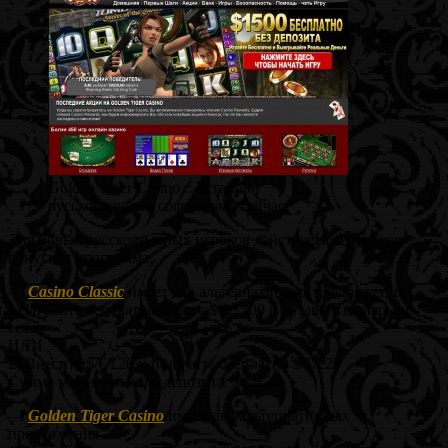
Golden Tiger Casino :: Установи
русскоязычный софт прямо сейчас!
Для новых русскоязычных игроков действует следующая
бонусная программа:
—
Casino Classic
имеет два альтернативных предложения
1) Играйте бесплатно 1 час с $/€/£500 и оставьте выигрыш
себе
ИЛИ
2) Внесите $/€/£20 и получите бесплатно $/€/£20
Сумма минимального депозита: $/€/£20
—
Golden Tiger Casino
имеет два альтернативных
предложения