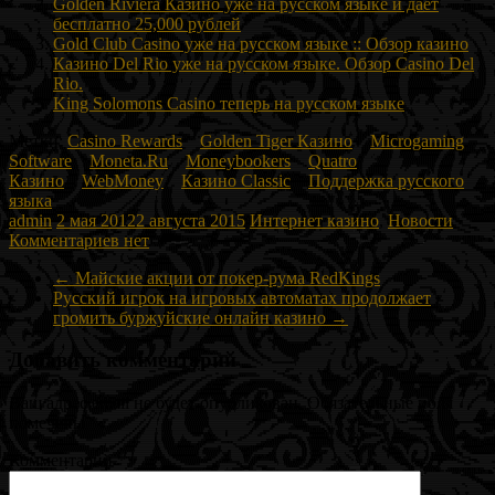
Golden Riviera Казино уже на русском языке и дает
бесплатно 25,000 рублей
Gold Club Casino уже на русском языке :: Обзор казино
Казино Del Rio уже на русском языке. Обзор Casino Del
Rio.
King Solomons Casino теперь на русском языке
Метки:
Casino Rewards
Golden Tiger Казино
Microgaming
Software
Moneta.Ru
Moneybookers
Quatro
Казино
WebMoney
Казино Classic
Поддержка русского
языка
admin
2 мая 2012
2 августа 2015
Интернет казино
,
Новости
Комментариев нет
←
Майские акции от покер-рума RedKings
Русский игрок на игровых автоматах продолжает
громить буржуйские онлайн казино
→
Добавить комментарий
Ваш адрес email не будет опубликован.
Обязательные поля
помечены
*
Комментарий
*