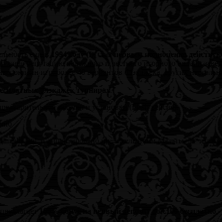
ельность еще
в 1994 году (!)
, став
первым полноценно действую
служило репутацию надежного и честного игорного онлайн завед
ных онлайн игр: более 40 вариантов блэкджека, других настольн
есплатных блэкджек турнирах
.
редварительной закачки и установки (Flash-версия).
зино
imedia Ltd. и лицензировано правительством Мальты. За честну
предлагает
100% бонус на первый депозит до €100 бесплатно
.