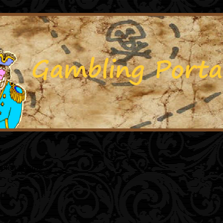
ернет казино