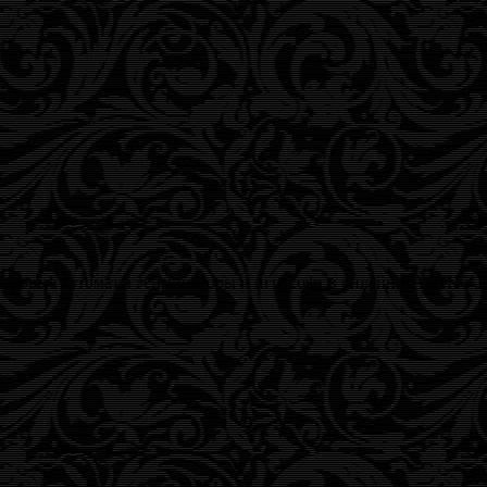
гровые автоматы гейминаторы и игрософт в онлайн КАЗИНО 