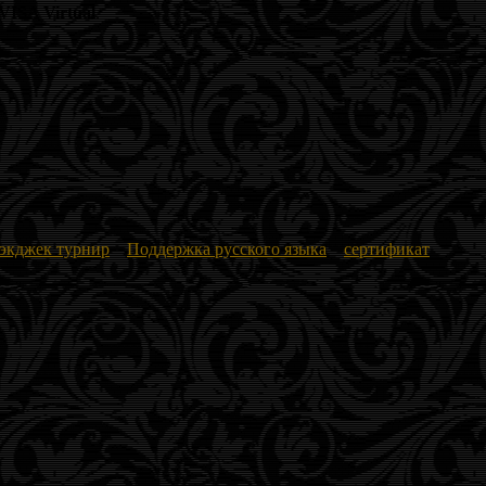
VISA Virtual
.
экджек турнир
Поддержка русского языка
сертификат