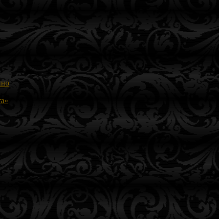
ино
та»