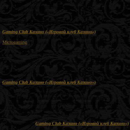
Онлайн казино Gaming Club Россия -
Начни играть в первом в мире интернет
казино прямо сейчас!
Обзор Gaming Club Казино («Игровой клуб Казино»):
Gaming Club Казино («Игровой клуб Казино»)
начал свою деят
без перерывов успешно функционирует. За эти годы казино за
Microgaming
и предлагает сейчас игрокам более 350 разнообраз
50 игр.
Также игрокам предлагается поучаствовать в слот-турнирах и
б
Казино-игры доступны, как в скачиваемом варианте, так и без п
Gaming Club Россия
– лицензированное и легальное онлайн ка
Gaming Club Казино («Игровой клуб Казино»)
принадлежит Dig
аудитора
eCOGRA
«Знак одобрения» (Seal of Approval):
— Надежная и безопасная онлайн игра
— Сверхбыстрые банковские услуги онлайн казино
— Честная онлайн игра с прозрачной системой отчетности
— Легальное программное обеспечение для онлайн казино
— Ответственное поведение в онлайн казино
Новым игрокам
Gaming Club Казино («Игровой клуб Казино»)