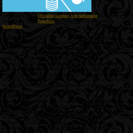
Copyright © 2026
Онлайн казино для чайников
. Все права
защищены. Тема
Spacious
от ThemeGrill. На платформе:
WordPress
.
Fatal error
: Uncaught TypeError: call_user_func_array():
Argument #1 ($callback) must be a valid callback, non-static
method YM_Paste::yandexmetrika_paste() cannot be called
statically in /home/u5011632/russian.goldantiguacasino.com/casino-
news/wp-includes/class-wp-hook.php:324 Stack trace: #0
/home/u5011632/russian.goldantiguacasino.com/casino-news/wp-
includes/class-wp-hook.php(348): WP_Hook->apply_filters(NULL,
Array) #1 /home/u5011632/russian.goldantiguacasino.com/casino-
news/wp-includes/plugin.php(517): WP_Hook->do_action(Array)
#2 /home/u5011632/russian.goldantiguacasino.com/casino-
news/wp-includes/general-template.php(3080):
do_action('wp_footer') #3
/home/u5011632/russian.goldantiguacasino.com/casino-news/wp-
content/themes/spacious/footer.php(40): wp_footer() #4
/home/u5011632/russian.goldantiguacasino.com/casino-news/wp-
includes/template.php(810): require_once('/home/u5011632/...') #5
/home/u5011632/russian.goldantiguacasino.com/casino-news/wp-
includes/template.php(745): load_template('/home/u5011632/...',