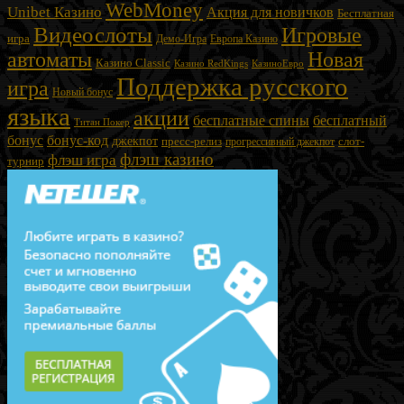
WebMoney
Unibet Казино
Акция для новичков
Бесплатная
Видеослоты
Игровые
игра
Демо-Игра
Европа Казино
автоматы
Новая
Казино Classic
КазиноЕвро
Казино RedKings
Поддержка русского
игра
Новый бонус
языка
акции
бесплатные спины
бесплатный
Титан Покер
бонус
бонус-код
джекпот
слот-
пресс-релиз
прогрессивный джекпот
флэш казино
флэш игра
турнир