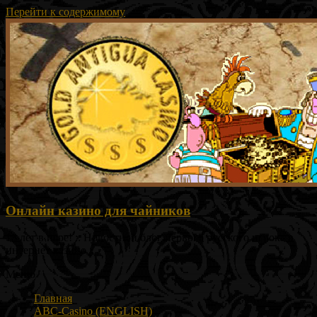
Перейти к содержимому
Онлайн казино для чайников
18 лет в игре! :: Новостной блог первого русского игрока в
интернет казино
Меню
Главная
ABC-Casino (ENGLISH)