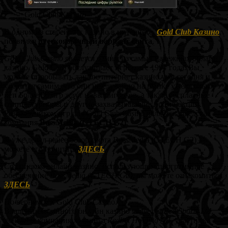
Gold Club Казино
В одном из старейших казино в интернете,
Gold Club Казино
,
появился
русскоязычный вариант сайта
.
Gold Club Casino
является одним из самых надежных онлайн
казино. Gold Club обслуживает игроков с 1997 года. Вы
можете опробывать данное интернет казино уже сегодня и
убедится самим, что они не случайно на рынке уже столько
лет. Более 80 игр ждут новых игроков, а также бесплатные
спины, турниры и другие захватывающие промо-акции.
Разработчиком игр для Gold Club Casino является шведская
компания
BossMedia (GTECH G2)
.
Я уже делал ранее обзор софта BossMedia (GTECH G2) —
можете его почитать
ЗДЕСЬ
.
Со списком онлайн казино, использующим программное
обеспечение
BossMedia (GTECH G2)
, вы можете ознакомиться
ЗДЕСЬ
Но вернемся к Gold Club Casino.
Владельцем данного онлайн казино является
Red Sports Ltd
,
дочерняя компания холдинга
Redbet Holding AB
, участника