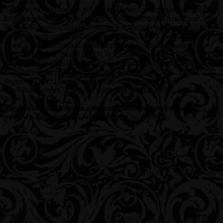
true, Array) #6
/home/u5011632/russian.goldantiguacasino.com/casino-news/wp-
includes/general-template.php(92): locate_template(Array, true, true,
Array) #7 /home/u5011632/russian.goldantiguacasino.com/casino-
news/wp-content/themes/spacious/single.php(57): get_footer() #8
/home/u5011632/russian.goldantiguacasino.com/casino-news/wp-
includes/template-loader.php(113): include('/home/u5011632/...') #9
/home/u5011632/russian.goldantiguacasino.com/casino-news/wp-
blog-header.php(19): require_once('/home/u5011632/...') #10
/home/u5011632/russian.goldantiguacasino.com/casino-
news/index.php(17): require('/home/u5011632/...') #11 {main}
thrown in
/home/u5011632/russian.goldantiguacasino.com/casino-
news/wp-includes/class-wp-hook.php
on line
324