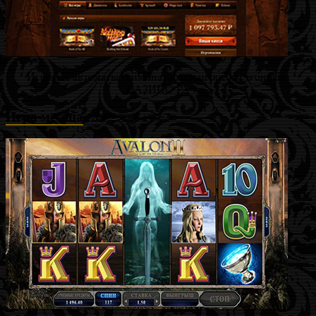
Игровые автоматы гейминаторы и игрософт в онлайн
КАЗИНО РА
Игра месяца