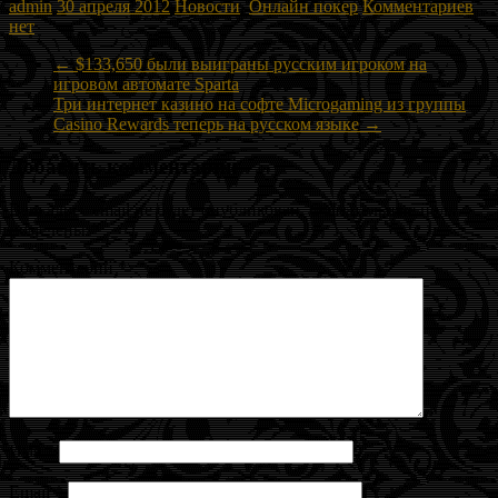
admin
30 апреля 2012
Новости
,
Онлайн покер
Комментариев
нет
←
$133,650 были выиграны русским игроком на
игровом автомате Sparta
Три интернет казино на софте Microgaming из группы
Casino Rewards теперь на русском языке
→
Добавить комментарий
Ваш адрес email не будет опубликован.
Обязательные поля
помечены
*
Комментарий
*
Имя
*
Email
*