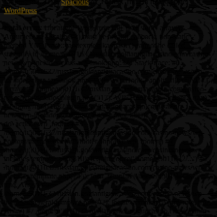
защищены. Тема
Spacious
от ThemeGrill. На платформе:
WordPress
.
Fatal error
: Uncaught TypeError: call_user_func_array():
Argument #1 ($callback) must be a valid callback, non-static
method YM_Paste::yandexmetrika_paste() cannot be called
statically in /home/u5011632/russian.goldantiguacasino.com/casino-
news/wp-includes/class-wp-hook.php:324 Stack trace: #0
/home/u5011632/russian.goldantiguacasino.com/casino-news/wp-
includes/class-wp-hook.php(348): WP_Hook->apply_filters(NULL,
Array) #1 /home/u5011632/russian.goldantiguacasino.com/casino-
news/wp-includes/plugin.php(517): WP_Hook->do_action(Array)
#2 /home/u5011632/russian.goldantiguacasino.com/casino-
news/wp-includes/general-template.php(3080):
do_action('wp_footer') #3
/home/u5011632/russian.goldantiguacasino.com/casino-news/wp-
content/themes/spacious/footer.php(40): wp_footer() #4
/home/u5011632/russian.goldantiguacasino.com/casino-news/wp-
includes/template.php(810): require_once('/home/u5011632/...') #5
/home/u5011632/russian.goldantiguacasino.com/casino-news/wp-
includes/template.php(745): load_template('/home/u5011632/...',
true, Array) #6
/home/u5011632/russian.goldantiguacasino.com/casino-news/wp-
includes/general-template.php(92): locate_template(Array, true, true,
Array) #7 /home/u5011632/russian.goldantiguacasino.com/casino-