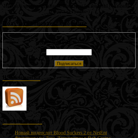
Игровой автомат Avalon II: The Quest for the Grail («Авалон 2:
В поисках Грааля»)
Получать обновления по почте
Введите Ваш Email:
RSS-подписка
Свежие записи
Новый видеослот Blood Suckers 2 от NetEnt