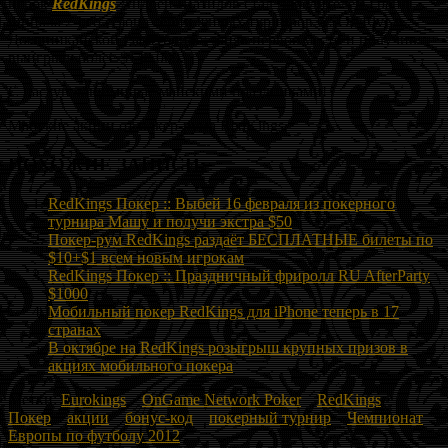
игрок
RedKings
Андрей Шатилов стал победителем Гранд
Финала 2-ого сезона серии живых турниров GSOP Live в
Доминиканской Республике, заняв первое место и получив
выигрыш более $140,000.
С наступающими вас майскими праздниками!
Майские акции от покер-рума RedKings
ПОХОЖИЕ ЗАПИСИ:
RedKings Покер :: Выбей 16 февраля из покерного
турнира Машу и получи экстра $50
Покер-рум RedKings раздаёт БЕСПЛАТНЫЕ билеты по
$10+$1 всем новым игрокам
RedKings Покер :: Праздничный фриролл RU AfterParty
$1000
Мобильный покер RedKings для iPhone теперь в 17
странах
В октябре на RedKings розыгрыш крупных призов в
акциях мобильного покера
Метки:
Eurokings
OnGame Network Poker
RedKings
Покер
акции
бонус-код
покерный турнир
Чемпионат
Европы по футболу 2012