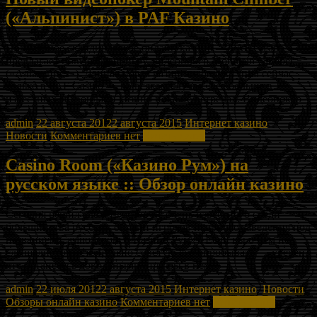
(«Альпинист») в PAF Казино
Популярное скандинавское онлайн казино — PAF Casino —
предлагает новую флэш-игру, видеопокер Mountain Climber
(«Альпинист»). Данная новая казино-игра доступна сейчас
только в PAF Casino — во всяком случае, я ее больше в
известных мне онлайн казино пока не встречал. Видеопокер
admin
22 августа 2012
2 августа 2015
Интернет казино
,
Новости
Комментариев нет
Читать далее
Casino Room («Казино Рум») на
русском языке :: Обзор онлайн казино
Сегодня решил сделать обзор не очень известного среди
большинства русских онлайн игроков игорного заведения под
названием Casino Room («Казино Рум»). Если вы о нем не
слышали, то настоятельно советую его опробывать — уверен,
что останетесь довольными от игры в нем.
admin
22 июля 2012
2 августа 2015
Интернет казино
,
Новости
,
Обзоры онлайн казино
Комментариев нет
Читать далее