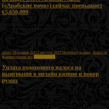
(«Арабские ночи») сейчас превышает
€5,650,000
Хотел бы обратить внимание всех любителей игры на видео
слотах, а также «охотников за джекпотами», что в преддверии
Нового Года в Paf Казино «созревает» огромный
прогрессивный джекпот на видеослоте Arabian Nights
(«Арабские ночи»). На момент написания данного поста
величина его
admin
29 ноября 2011
2 августа 2015
Интернет казино
,
Новости
Комментариев нет
Читать далее
Уплата подоходного налога на
выигрыши в онлайн казино и покер
румах
Сегодня решил написать еще один пост об уплате (и не уплате
:-)) подоходного налога на выигрыши в онлайн казино, покер
румах и интернет букмекерах. Сразу хочу оговориться, что я
не призываю игроков НЕ ПЛАТИТЬ НАЛОГИ — просто я
даю ИНФОРМАЦИЮ