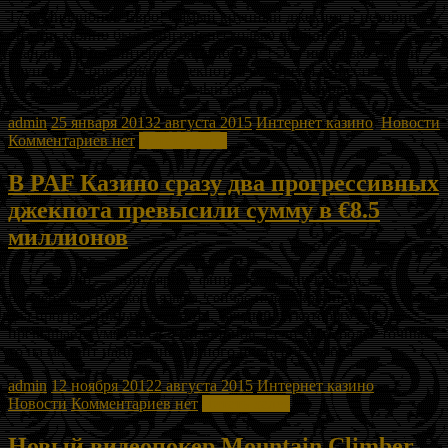
17,8 Миллионов Евро! Самый крупный джекпот в истории
онлайн казино был выигран несколько дней назад в
скандинавском интернет казино PAF ! Это не только самый
крупный «сорванный» джекпот за все время существования
онлайн казино игр, но и самый крупный выигрыш
admin
25 января 2013
2 августа 2015
Интернет казино
,
Новости
Комментариев нет
Читать далее
В PAF Казино сразу два прогрессивных
джекпота превысили сумму в €8.5
миллионов
PAF Казино — популярное финское онлайн казино, с
поддержкой русского языка, сейчас имеет крупнейшие в сети
два прогрессивных джекпота, каждый из которых уже
превышает сумму в €8.5 миллионов. Если быть более точным,
то на момент написания данного поста (12 ноября
admin
12 ноября 2012
2 августа 2015
Интернет казино
,
Новости
Комментариев нет
Читать далее
Новый видеопокер Mountain Climber