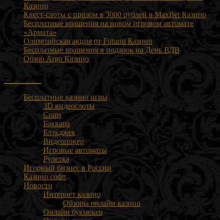
Казино
Квест-слоты с призом в 3000 рублей в MaxBet Казино
Бесплатные вращения на новом игровом автомате
«Армата»
Олимпийская акция от Futuriti Казино
Бесплатные вращения в подарок на День ВДВ
Обзор Argo Казино
Рубрики
Бесплатные казино игры
3D видеослоты
Craps
Баккара
Блэкджек
Видеопокер
Игровые автоматы
Рулетка
Игорный бизнес в России
Казино софт
Новости
Интернет казино
Обзоры онлайн казино
Онлайн букмекер