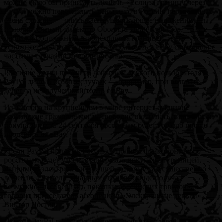
можно было бы принимать деньги. «Если за границу через
PayPal можно перечислить деньги, то в Россию перевести их
очень сложно, — описывает существующее положение дел
исполнительный директор Oborot.ru Иван Кургузов. — Все
продажи по-прежнему происходят за границей, и это
усложняет процесс». Такую осторожность в eBay связывали с
частыми случаями мошенничества.
Россияне могли получить деньги от другого пользователя
PayPal лишь в особых случаях — например, при возврате
денег за неполученный товар с eBay.
Из-за этого на крупнейшем в мире интернет-аукционе
российские граждане могли свободно выступать лишь в роли
покупателей. С 24 сентября россиянам будет гораздо проще
продавать на eBay.
«Если РayPal придет в Россию в полном функционале, то
россиянам будет удобнее совершать покупки за границей,
например, электроники и вещей, которые там существенно
дешевле, а жители западных стран впервые получат
возможность совершать покупки российских товаров», –
говорит председатель ассоциации «Электронные деньги»
Виктор Достов.
Приход PayPal в Россию позволит появиться здесь