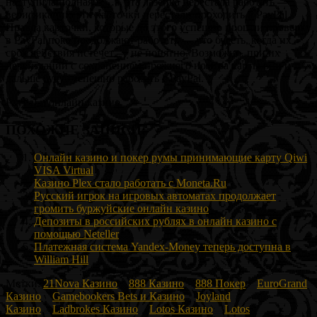
наступила полная ж…а, эта лазейка перестала работать —
верификацию эти карточки перестали проходить в PayPal.
Правда карточки, которые до этого успешно прошли проверку
в PayPal пока продолжают работать — что будеть, когда их
срок действия истечет — не понятно. Возможно, при их
переиздании с сохранением прежнего номера карты они и
дальше будут успешно работать с PayPal.
PayPal и онлайн казино
ПОХОЖИЕ ЗАПИСИ:
Онлайн казино и покер румы принимающие карту Qiwi
VISA Virtual
Казино Plex стало работать с Moneta.Ru
Русский игрок на игровых автоматах продолжает
громить буржуйские онлайн казино
Депозиты в российских рублях в онлайн казино с
помощью Neteller
Платежная система Yandex-Money теперь доступна в
William Hill
Метки:
21Nova Казино
888 Казино
888 Покер
EuroGrand
Казино
Gamebookers Bets и Казино
Joyland
Казино
Ladbrokes Казино
Lotos Казино
Lotos