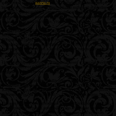
новостной портал
gazeta.ru
. С 24 сентября россияне смогут
выступать продавцами на крупнейшем интернет-аукционе
eBay. Но для развития в стране полноценных онлайн-
аукционов нужно наличие не только платежной системы, но и
надежной службы доставки, уточняют эксперты.
Международная платежная система
PayPal
в следующем
месяце начнет осуществлять перевод денежных средств в
Россию. На сайте платежной системы опубликованы новые
тарифы на денежные переводы, которые вступят в силу с 24
сентября. В числе стран, в которые можно переводить деньги,
упомянуты Россия и Украина.
По новой тарифной сетке за перевод денег в Россию PayPal
будет взимать от 0,5% до 1,5% в зависимости от того, из какой
страны осуществляется перевод.
Дешевле всего будет переслать деньги в Россию из стран
Северной Европы — это обойдется в 0,4% суммы. Из США,
Канады и Западной Европы — 0,5%, из Восточной Европы (в
том числе России и Украины) — 1%, из прочих стран — 1,5%.
Прежде PayPal, принадлежащая интернет-аукциону eBay Inc,
ограничивала перевод денег в Россию. PayPal не разрешал
жителям России создавать внутренние счета, на которые