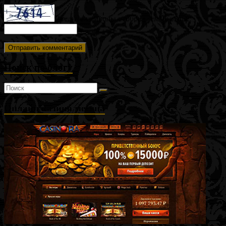
Введите символы отображаемые выше:
Поиск по блогу
Онлайн казино месяца