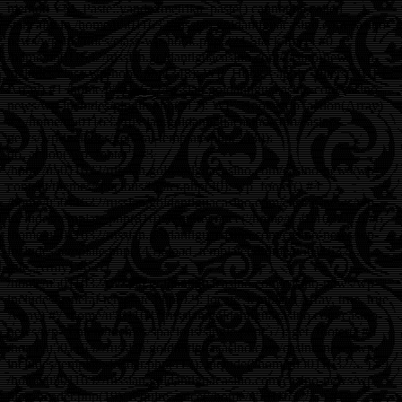
method YM_Paste::yandexmetrika_paste() cannot be called
statically in /home/u5011632/russian.goldantiguacasino.com/casino-
news/wp-includes/class-wp-hook.php:324 Stack trace: #0
/home/u5011632/russian.goldantiguacasino.com/casino-news/wp-
includes/class-wp-hook.php(348): WP_Hook->apply_filters(NULL,
Array) #1 /home/u5011632/russian.goldantiguacasino.com/casino-
news/wp-includes/plugin.php(517): WP_Hook->do_action(Array)
#2 /home/u5011632/russian.goldantiguacasino.com/casino-
news/wp-includes/general-template.php(3080):
do_action('wp_footer') #3
/home/u5011632/russian.goldantiguacasino.com/casino-news/wp-
content/themes/spacious/footer.php(40): wp_footer() #4
/home/u5011632/russian.goldantiguacasino.com/casino-news/wp-
includes/template.php(810): require_once('/home/u5011632/...') #5
/home/u5011632/russian.goldantiguacasino.com/casino-news/wp-
includes/template.php(745): load_template('/home/u5011632/...',
true, Array) #6
/home/u5011632/russian.goldantiguacasino.com/casino-news/wp-
includes/general-template.php(92): locate_template(Array, true, true,
Array) #7 /home/u5011632/russian.goldantiguacasino.com/casino-
news/wp-content/themes/spacious/single.php(57): get_footer() #8
/home/u5011632/russian.goldantiguacasino.com/casino-news/wp-
includes/template-loader.php(113): include('/home/u5011632/...') #9
/home/u5011632/russian.goldantiguacasino.com/casino-news/wp-
blog-header.php(19): require_once('/home/u5011632/...') #10