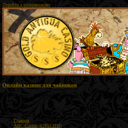
Перейти к содержимому
Онлайн казино для чайников
18 лет в игре! :: Новостной блог первого русского игрока в
интернет казино
Меню
Главная
ABC-Casino (ENGLISH)