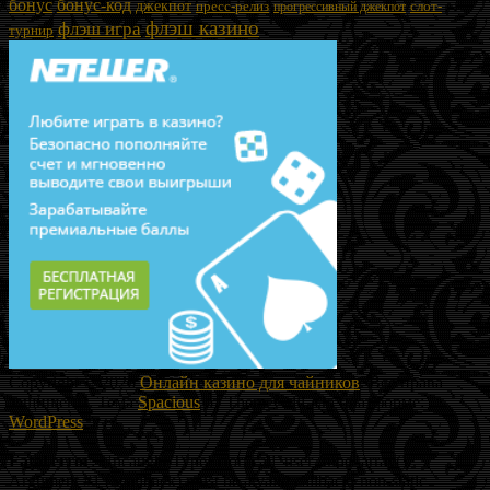
бонус
бонус-код
джекпот
слот-
пресс-релиз
прогрессивный джекпот
флэш казино
флэш игра
турнир
Copyright © 2026
Онлайн казино для чайников
. Все права
защищены. Тема
Spacious
от ThemeGrill. На платформе:
WordPress
.
Fatal error
: Uncaught TypeError: call_user_func_array():
Argument #1 ($callback) must be a valid callback, non-static