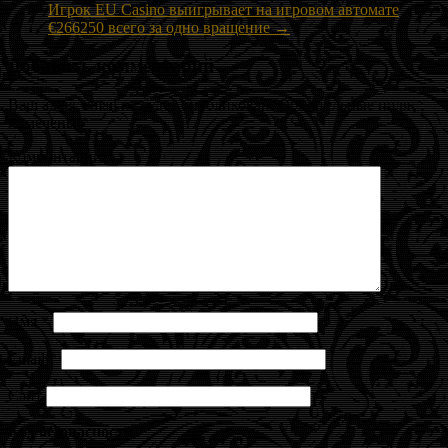
Игрок EU Casino выигрывает на игровом автомате
€266250 всего за одно вращение
→
Добавить комментарий
Ваш адрес email не будет опубликован.
Обязательные поля
помечены
*
Комментарий
*
Имя
*
Email
*
Сайт
Код безопасности
*