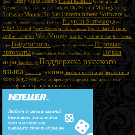
Flash казино
Crazy Vegas Казино
Gaming Club
Room
Microgaming
Jackpot City Казино
Казино
Golden Tiger Казино
Net Entertainment Software
Software
Moneta.Ru
Next
Playtech Software
Qiwi
Novomatic (Gaminator) software
Казино
VISA Virtual
Spin Palace Казино
Quatro Казино
SkillOnNet Software
WebMoney
Unibet Казино
Акция для новичков
Бесплатная
Видеослоты
Игровые
игра
Демо-Игра
Европа Казино
автоматы
Новая
Казино Classic
КазиноЕвро
Казино RedKings
Поддержка русского
игра
Новый бонус
языка
акции
бесплатные спины
бесплатный
Титан Покер
бонус
бонус-код
джекпот
слот-
пресс-релиз
прогрессивный джекпот
флэш казино
флэш игра
турнир