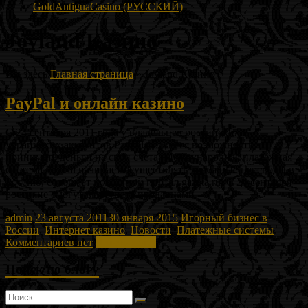
GoldAntiguaCasino (РУССКИЙ)
Joyland Казино
Вы здесь:
Главная страница
»
Joyland Казино
PayPal и онлайн казино
С 24 сентября 2011 года у владельцев российских и
украинских аккаунтов Paypal появится возможность
принимать деньги на свои счета. Международная платежная
система PayPal начинает осуществлять денежные переводы в
Россию, сообщает новостной портал gazeta.ru. С 24 сентября
россияне смогут выступать продавцами
admin
23 августа 2011
30 января 2015
Игорный бизнес в
России
,
Интернет казино
,
Новости
,
Платежные системы
Комментариев нет
Читать далее
Поиск по блогу