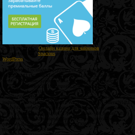
Copyright © 2026
Онлайн казино для чайников
. Все права
защищены. Тема
Spacious
от ThemeGrill. На платформе:
WordPress
.
Fatal error
: Uncaught TypeError: call_user_func_array():
Argument #1 ($callback) must be a valid callback, non-static
method YM_Paste::yandexmetrika_paste() cannot be called
statically in /home/u5011632/russian.goldantiguacasino.com/casino-
news/wp-includes/class-wp-hook.php:324 Stack trace: #0
/home/u5011632/russian.goldantiguacasino.com/casino-news/wp-
includes/class-wp-hook.php(348): WP_Hook->apply_filters(NULL,
Array) #1 /home/u5011632/russian.goldantiguacasino.com/casino-
news/wp-includes/plugin.php(517): WP_Hook->do_action(Array)
#2 /home/u5011632/russian.goldantiguacasino.com/casino-
news/wp-includes/general-template.php(3080):
do_action('wp_footer') #3
/home/u5011632/russian.goldantiguacasino.com/casino-news/wp-