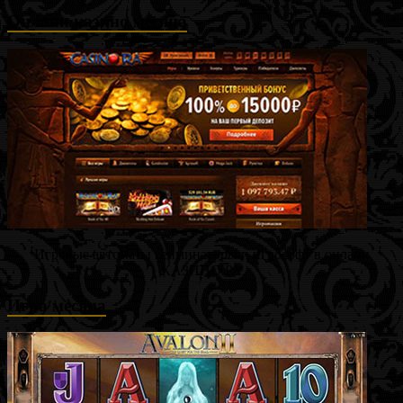
Онлайн казино месяца
Игровые автоматы гейминаторы и игрософт в онлайн
КАЗИНО РА
Игра месяца