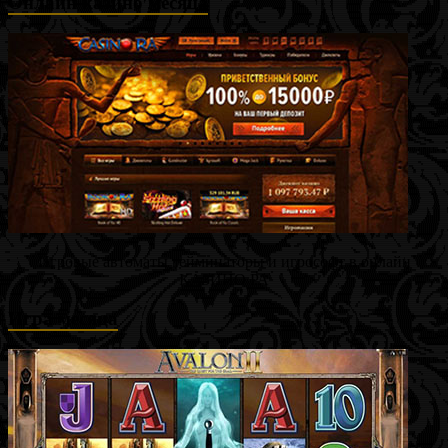
Онлайн казино месяца
Игровые автоматы гейминаторы и игрософт в онлайн
КАЗИНО РА
Игра месяца