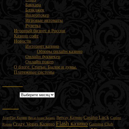
Баккара
Блэкджек
Видеопокер
Игровые автоматы
Рулетка
Игорный бизнес в России
Казино софт
Новости
Интернет казино
Обзоры онлайн казино
Онлайн букмекер
Онлайн покер
О блоге. Статьи. Былое и думы.
Платежные системы
Архивы
Архивы
Метки
Casino Luck
Betway Казино
Casino
AzartPlay Казино
Bet-at-home Казино
Flash казино
Crazy Vegas Казино
Gaming Club
Room