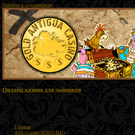
Перейти к содержимому
Онлайн казино для чайников
18 лет в игре! :: Новостной блог первого русского игрока в
интернет казино
Меню
Главная
ABC-Casino (ENGLISH)