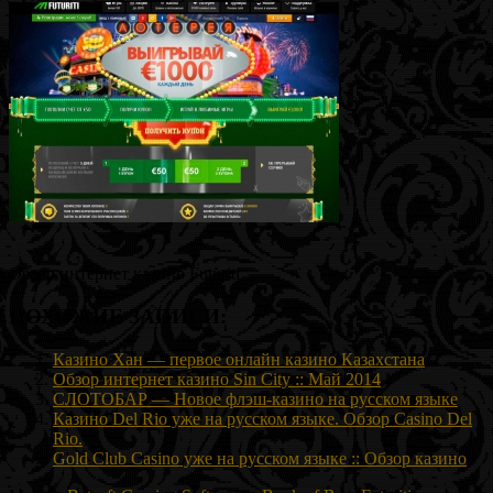
Обзор интернет казино Futuriti
ПОХОЖИЕ ЗАПИСИ:
Казино Хан — первое онлайн казино Казахстана
Обзор интернет казино Sin City :: Май 2014
СЛОТОБАР — Новое флэш-казино на русском языке
Казино Del Rio уже на русском языке. Обзор Casino Del
Rio.
Gold Club Casino уже на русском языке :: Обзор казино