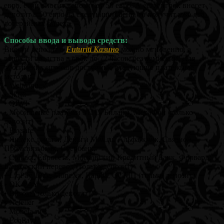
евро, если вносит депозит от 50 евро. А если игрок внесет
депозит в 50 евро на следующий день, то получит уже два
лотерейных билета.
Способы ввода и вывода средств:
Внести депозит в
Futuriti Казино
можно мгновенно, а
вывести средства в срок до 72 часов, без комиссии. Для
российских игроков доступные следующие платежные
методы:
• WebMoney
• Skrill
• QIWI
• Мобильные платежи МТС, Билайн, МегаФон (только
депозит)
• Paysafe
• Яндекс.деньги, Деньги Mail.ru, Альфа-клик, Связной,
Промсвязьбанк, Сбербанк,
• Contact, Евросеть, Московский Кредитный Банк, Форвард,
Банковский перевод (только депозит)
• LiqPay, IPay, MoneXy, Rapida, ОСМП (только депозит)
• OK PAY
• Bitcoin (только депозит)
• Neteller
• Moneta.ru
• EcoPayz