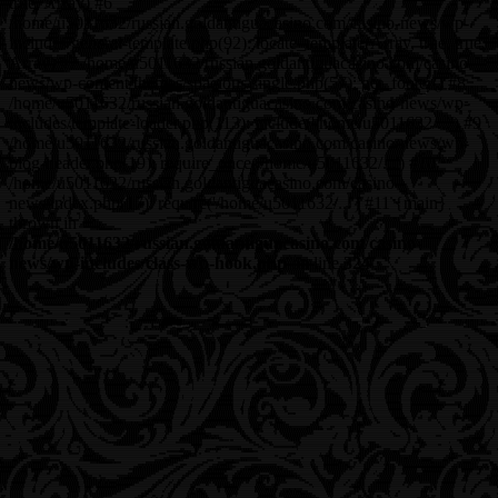
true, Array) #6
/home/u5011632/russian.goldantiguacasino.com/casino-news/wp-
includes/general-template.php(92): locate_template(Array, true, true,
Array) #7 /home/u5011632/russian.goldantiguacasino.com/casino-
news/wp-content/themes/spacious/single.php(57): get_footer() #8
/home/u5011632/russian.goldantiguacasino.com/casino-news/wp-
includes/template-loader.php(113): include('/home/u5011632/...') #9
/home/u5011632/russian.goldantiguacasino.com/casino-news/wp-
blog-header.php(19): require_once('/home/u5011632/...') #10
/home/u5011632/russian.goldantiguacasino.com/casino-
news/index.php(17): require('/home/u5011632/...') #11 {main}
thrown in
/home/u5011632/russian.goldantiguacasino.com/casino-
news/wp-includes/class-wp-hook.php
on line
324