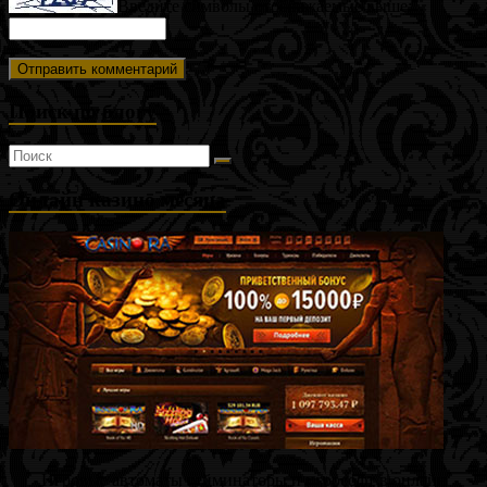
Введите символы отображаемые выше:
Поиск по блогу
Онлайн казино месяца
Игровые автоматы гейминаторы и игрософт в онлайн