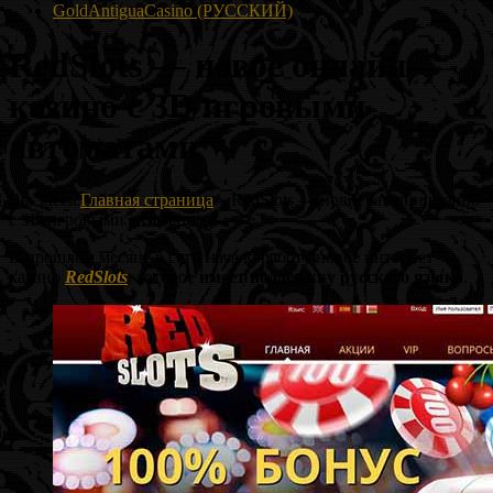
GoldAntiguaCasino (РУССКИЙ)
RedSlots — новое онлайн
казино с 3D игровыми
автоматами
Вы здесь:
Главная страница
»
RedSlots — новое онлайн казино
с 3D игровыми автоматами
В прошлом месяце в сети начало работу новое интернет
казино
RedSlots
, которое
имеет поддержку русского языка
.