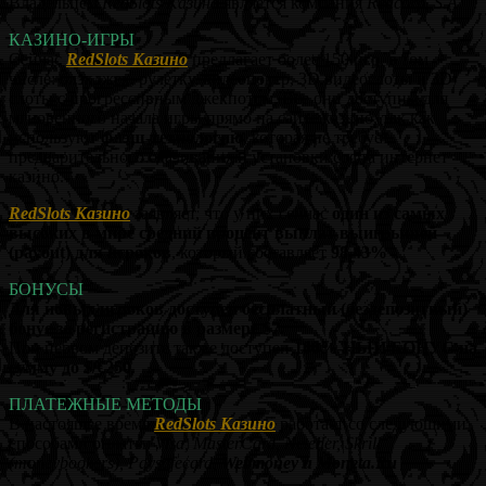
Владельцем
RedSlots Казино
является компания
Redcorp, S.A.
КАЗИНО-ИГРЫ
Сейчас
RedSlots Казино
предлагает более 150 игр, в том
числе: блэкджек, рулетку, видеопокер, 3D видеослоты и 3D
слоты с прогрессивным джекпотом. Все они доступны для
мгновенного начала игры прямо на сайте казино, так как
используют
флэш-технологию
, которая не требует
предварительного скачивания и установки софта интернет
казино.
RedSlots Казино
заявляет, что у них сейчас
один из самых
высоких в мире средний процент выплат выигрышей
(payout) для игроков
, который составляет
98,43%
БОНУСЫ
Для новых игроков доступен бесплатный (бездепозитный)
бонус за регистрацию в размере $7.
При первом депозите также доступен
100%-НЫЙ БОНУС на
сумму до $/€250
.
ПЛАТЕЖНЫЕ МЕТОДЫ
В настоящее время
RedSlots Казино
работает со следующими
способами оплаты:
Visa, MasterCard, Neteller, Skrill
(moneybookers), Paysafecard,
Webmoney и Moneta.Ru