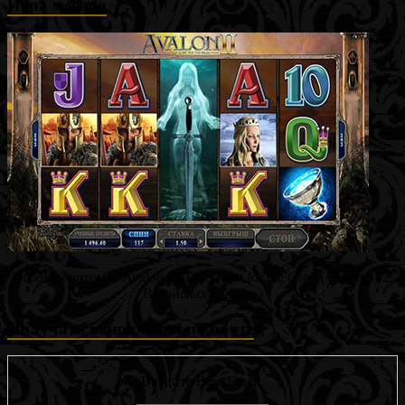
Игра месяца
Игровой автомат Avalon II: The Quest for the Grail («Авалон 2:
В поисках Грааля»)
Получать обновления по почте
Введите Ваш Email: