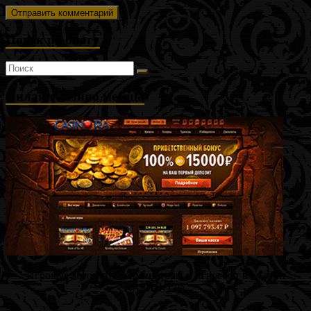
Поиск по блогу
Онлайн казино месяца
Игровые автоматы гейминаторы и игрософт в онлайн
КАЗИНО РА