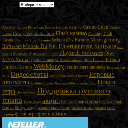
Архивы
Метки
Casino Luck
Betway Казино
Casino
AzartPlay Казино
Bet-at-home Казино
Flash казино
Crazy Vegas Казино
Gaming Club
Room
Microgaming
Jackpot City Казино
Казино
Golden Tiger Казино
Net Entertainment Software
Software
Moneta.Ru
Next
Playtech Software
Qiwi
Novomatic (Gaminator) software
Казино
VISA Virtual
Spin Palace Казино
Quatro Казино
SkillOnNet Software
WebMoney
Unibet Казино
Акция для новичков
Бесплатная
Видеослоты
Игровые
игра
Демо-Игра
Европа Казино
автоматы
Новая
Казино Classic
КазиноЕвро
Казино RedKings
Поддержка русского
игра
Новый бонус
языка
акции
бесплатные спины
бесплатный
Титан Покер
бонус
бонус-код
джекпот
слот-
пресс-релиз
прогрессивный джекпот
флэш казино
флэш игра
турнир