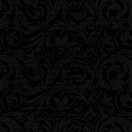
do_action('wp_footer') #3
/home/u5011632/russian.goldantiguacasino.com/casino-news/wp-
content/themes/spacious/footer.php(40): wp_footer() #4
/home/u5011632/russian.goldantiguacasino.com/casino-news/wp-
includes/template.php(810): require_once('/home/u5011632/...') #5
/home/u5011632/russian.goldantiguacasino.com/casino-news/wp-
includes/template.php(745): load_template('/home/u5011632/...',
true, Array) #6
/home/u5011632/russian.goldantiguacasino.com/casino-news/wp-
includes/general-template.php(92): locate_template(Array, true, true,
Array) #7 /home/u5011632/russian.goldantiguacasino.com/casino-
news/wp-content/themes/spacious/archive.php(39): get_footer() #8
/home/u5011632/russian.goldantiguacasino.com/casino-news/wp-
includes/template-loader.php(113): include('/home/u5011632/...') #9
/home/u5011632/russian.goldantiguacasino.com/casino-news/wp-
blog-header.php(19): require_once('/home/u5011632/...') #10
/home/u5011632/russian.goldantiguacasino.com/casino-
news/index.php(17): require('/home/u5011632/...') #11 {main}
thrown in
/home/u5011632/russian.goldantiguacasino.com/casino-
news/wp-includes/class-wp-hook.php
on line
324