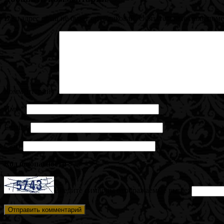
Ваш адрес email не будет опубликован.
Обязательные поля пом
Комментарий
*
Имя
*
Email
*
Сайт
Код безопасности
*
Введите символы отображаемые выше: