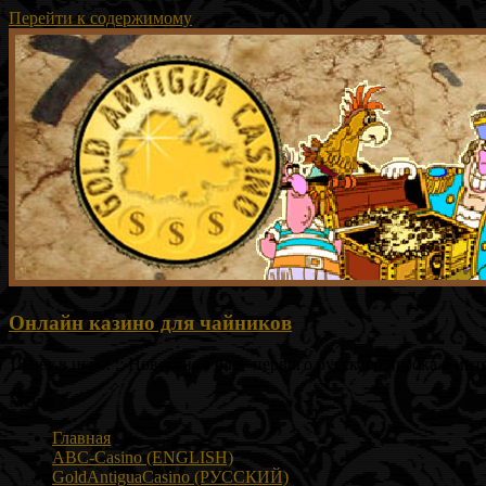
Перейти к содержимому
Онлайн казино для чайников
18 лет в игре! :: Новостной блог первого русского игрока в инт
Меню
Главная
ABC-Casino (ENGLISH)
GoldAntiguaCasino (РУССКИЙ)