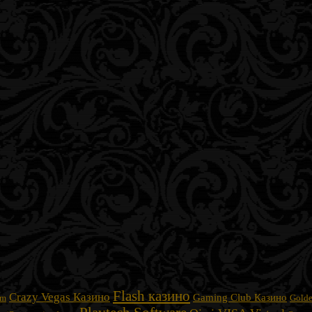
Flash казино
Crazy Vegas Казино
Gaming Club Казино
om
Golde