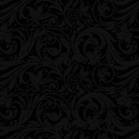
гровые автоматы гейминаторы и игрософт в онлайн КАЗИНО 