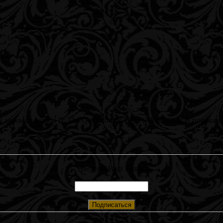
автомат Avalon II: The Quest for the Grail («Авалон 2: В поисках
Введите Ваш Email: