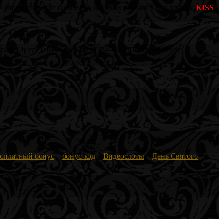
» (при остановке барабанов которых появится код бонуса:
KISS
на €4000.
грах:
Cherry Love
,
True Love
,
Love Match
и
Dr. Lovemore
.
есплатный бонус
бонус-код
Видеослоты
День Святого