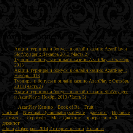
может располагаться на любой линии. Также важно, чтобы в
комбинациях на джекпот не участвовали «дикие» символы.
Удачи и крупных выигрышей!
Джекпоты от AzartPlay Казино
ПОХОЖИЕ ЗАПИСИ:
Акции, турниры и бонусы в онлайн казино AzartPlay и
SlotVoyager :: Декабрь 2013 (Часть 2)
Турниры и бонусы в онлайн казино AzartPlay :: Октябрь
2013
Акции, турниры и бонусы в онлайн казино AzartPlay ::
Ноябрь 2013
Турниры и бонусы в онлайн казино AzartPlay :: Октябрь
2013 (Часть 2)
Акции, турниры и бонусы в онлайн казино SlotVoyager
и AzartPlay :: Ноябрь 2013 (Часть 3)
Метки:
AzartPlay Казино
Book of Ra
Fruit
Cocktail
Novomatic (Gaminator) software
джекпот
Игровые
автоматы
Игрософт
Мега Джекпот
прогрессивный
джекпот
admin
21 февраля 2014
Интернет казино
,
Новости