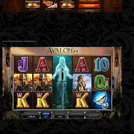
Игровые автоматы гейминаторы и игрософт в онлайн
КАЗИНО РА
Игра месяца
Игровой автомат Avalon II: The Quest for the Grail («Авалон 2:
В поисках Грааля»)