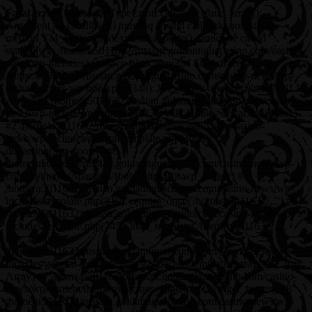
Fatal error
: Uncaught TypeError: call_user_func_array():
Argument #1 ($callback) must be a valid callback, non-static
method YM_Paste::yandexmetrika_paste() cannot be called
statically in /home/u5011632/russian.goldantiguacasino.com/casino-
news/wp-includes/class-wp-hook.php:324 Stack trace: #0
/home/u5011632/russian.goldantiguacasino.com/casino-news/wp-
includes/class-wp-hook.php(348): WP_Hook->apply_filters(NULL,
Array) #1 /home/u5011632/russian.goldantiguacasino.com/casino-
news/wp-includes/plugin.php(517): WP_Hook->do_action(Array)
#2 /home/u5011632/russian.goldantiguacasino.com/casino-
news/wp-includes/general-template.php(3080):
do_action('wp_footer') #3
/home/u5011632/russian.goldantiguacasino.com/casino-news/wp-
content/themes/spacious/footer.php(40): wp_footer() #4
/home/u5011632/russian.goldantiguacasino.com/casino-news/wp-
includes/template.php(810): require_once('/home/u5011632/...') #5
/home/u5011632/russian.goldantiguacasino.com/casino-news/wp-
includes/template.php(745): load_template('/home/u5011632/...',
true, Array) #6
/home/u5011632/russian.goldantiguacasino.com/casino-news/wp-
includes/general-template.php(92): locate_template(Array, true, true,
Array) #7 /home/u5011632/russian.goldantiguacasino.com/casino-
news/wp-content/themes/spacious/single.php(57): get_footer() #8
/home/u5011632/russian.goldantiguacasino.com/casino-news/wp-