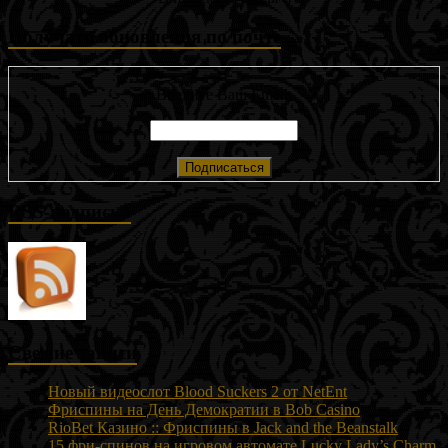
Получать обновления по почте
Введите Ваш Email:
RSS-подписка
Свежие записи
Новый видеослот Blood Suckers 2 от NetEnt
Фриспины на День Демократии в Bob Casino
RioBet Казино :: Фриспины в Jack and the Beanstalk
15 фри-спинов на игровом автомате Lucky Lady’s Charm