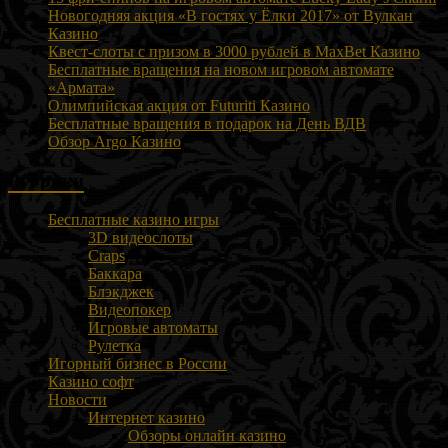
Новогодняя акция «В гостях у Ёлки 2017» от Вулкан
Казино
Квест-слоты с призом в 3000 рублей в MaxBet Казино
Бесплатные вращения на новом игровом автомате
«Армата»
Олимпийская акция от Futuriti Казино
Бесплатные вращения в подарок на День ВДВ
Обзор Argo Казино
Рубрики
Бесплатные казино игры
3D видеослоты
Craps
Баккара
Блэкджек
Видеопокер
Игровые автоматы
Рулетка
Игорный бизнес в России
Казино софт
Новости
Интернет казино
Обзоры онлайн казино