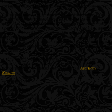
Например,
МЕГА ДЖЕКПОТ
на сегодняшний день
составляет
более 22 тысяч долларов!
И он постоянно растет.
Для того чтобы стать претендентом на его получение, Вам
следует играть в игровые автоматы
«Book of Ra»
(не
deluxe
версия!) и
«Fruit Cocktail»
. Пять символов со значком Fruit
Cocktail или пять с изображением археолога – это цель, для
выигрыша
Мега Джекпота
. Но важно еще, чтобы эти
символы располагались на первой линии (по центру
барабанов слота). К тому же, если решили посягнуть на столь
значительную сумму, то и ставки должны быть приличными –
от 5 долларов!
А если имеете желание получить крупный приз, но не
желаете рисковать крупными ставками, то попробуйте
получить джекпот на таких слот-автоматах в
AzartPlay
Казино
, как:
— Dolphin’s Pearl
— Book of Ra
— Crazy Monkey
— The Money Game
— Lucky Lady’s Charm
Тут ставки нужны от 1 доллара, и выигрышная комбинация