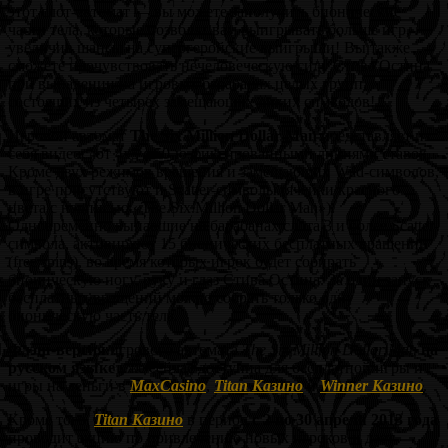
этот слот-автомат — вы можете заполучить бионические
части тела, которые позволят вам выигрывать больше игр,
увеличив шансы на супергеройские выигрыши! Вы также
сможете прочувствовать нечеловеческую силу Стива Остина
при выпадении на игровых барабанах целых групп,
состоящих из четырех замещающих диких символов!
Игровой автомат
The Six Million Dollar Man
представляет из
себя видеослот 4х5 с 50-ю фиксированными линиями ставок.
Кроме двух режимов вращения и замещающих Wild-символов,
в игре присутствуют и Scatter-символы (ячейки красного
цвета с надписью «The Six Million Dollar Man»).
Одновременно выпавшие на барабанах слота 3 и более Scatter-
символа, активируют 15 бионических бесплатных вращений
(free spins), во время которых игрок будет собирать
бионическую ногу, руку и глаз Стива Остина. За один запуск
бесплатных вращений можно собрать только одну
бионическую часть тела.
Флэш-версия
игрового автомата
The Six Million Dollar Man
на
русском языке
уже сейчас доступна для бесплатной игры и
игры на деньги в
MaxCasino
,
Titan Казино
и
Winner Казино
.
Кроме того,
Titan Казино
в период
с 2 по 30 апреля 2013 года
проводит акцию по привлечению новых игроков и дает