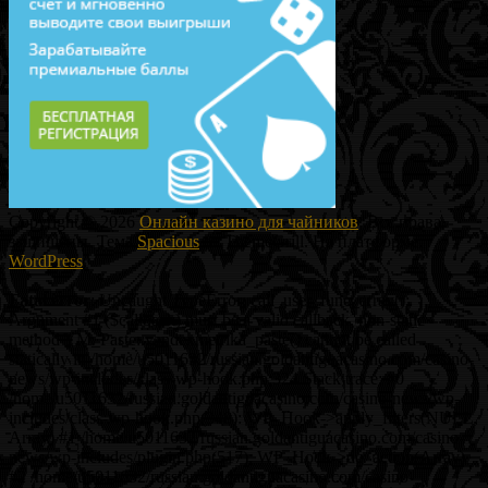
Copyright © 2026
Онлайн казино для чайников
. Все права
защищены. Тема
Spacious
от ThemeGrill. На платформе:
WordPress
.
Fatal error
: Uncaught TypeError: call_user_func_array():
Argument #1 ($callback) must be a valid callback, non-static
method YM_Paste::yandexmetrika_paste() cannot be called
statically in /home/u5011632/russian.goldantiguacasino.com/casino-
news/wp-includes/class-wp-hook.php:324 Stack trace: #0
/home/u5011632/russian.goldantiguacasino.com/casino-news/wp-
includes/class-wp-hook.php(348): WP_Hook->apply_filters(NULL,
Array) #1 /home/u5011632/russian.goldantiguacasino.com/casino-
news/wp-includes/plugin.php(517): WP_Hook->do_action(Array)
#2 /home/u5011632/russian.goldantiguacasino.com/casino-