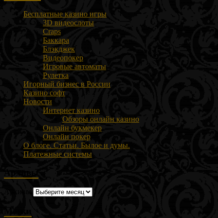
Бесплатные казино игры
3D видеослоты
Craps
Баккара
Блэкджек
Видеопокер
Игровые автоматы
Рулетка
Игорный бизнес в России
Казино софт
Новости
Интернет казино
Обзоры онлайн казино
Онлайн букмекер
Онлайн покер
О блоге. Статьи. Былое и думы.
Платежные системы
Архивы
Архивы
Метки