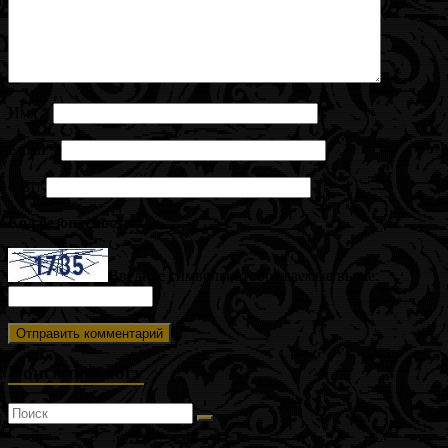
Имя
*
Email
*
Сайт
Код безопасности
*
Введите символы отображаемые выше:
Поиск по блогу