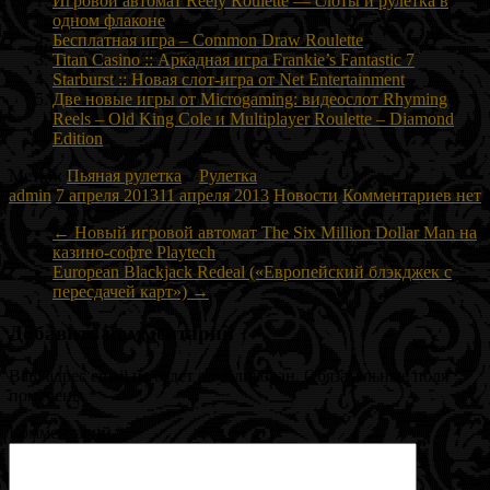
Игровой автомат Reely Roulette — слоты и рулетка в
одном флаконе
Бесплатная игра – Common Draw Roulette
Titan Casino :: Аркадная игра Frankie’s Fantastic 7
Starburst :: Новая слот-игра от Net Entertainment
Две новые игры от Microgaming: видеослот Rhyming
Reels – Old King Cole и Multiplayer Roulette – Diamond
Edition
Метки:
Пьяная рулетка
Рулетка
admin
7 апреля 2013
11 апреля 2013
Новости
Комментариев нет
←
Новый игровой автомат The Six Million Dollar Man на
казино-софте Playtech
European Blackjack Redeal («Европейский блэкджек с
пересдачей карт»)
→
Добавить комментарий
Ваш адрес email не будет опубликован.
Обязательные поля
помечены
*
Комментарий
*