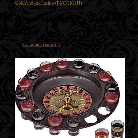
GoldAntiguaCasino (РУССКИЙ)
Игра на выпивку «Пьяная
рулетка»
Вы здесь:
Главная страница
»
Игра на выпивку «Пьяная
рулетка»