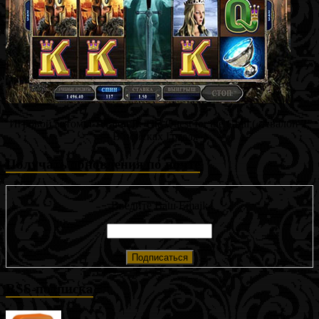
Игровой автомат Avalon II: The Quest for the Grail («Авалон 2:
В поисках Грааля»)
Получать обновления по почте
Введите Ваш Email:
RSS-подписка