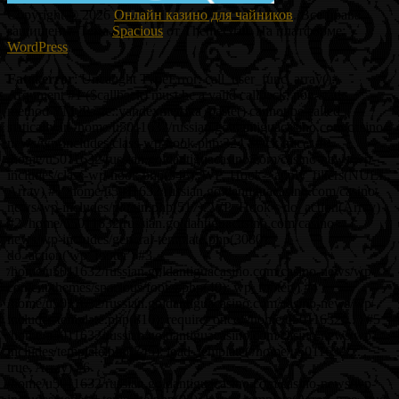
Copyright © 2026
Онлайн казино для чайников
. Все права
защищены. Тема
Spacious
от ThemeGrill. На платформе:
WordPress
.
Fatal error
: Uncaught TypeError: call_user_func_array():
Argument #1 ($callback) must be a valid callback, non-static
method YM_Paste::yandexmetrika_paste() cannot be called
statically in /home/u5011632/russian.goldantiguacasino.com/casino-
news/wp-includes/class-wp-hook.php:324 Stack trace: #0
/home/u5011632/russian.goldantiguacasino.com/casino-news/wp-
includes/class-wp-hook.php(348): WP_Hook->apply_filters(NULL,
Array) #1 /home/u5011632/russian.goldantiguacasino.com/casino-
news/wp-includes/plugin.php(517): WP_Hook->do_action(Array)
#2 /home/u5011632/russian.goldantiguacasino.com/casino-
news/wp-includes/general-template.php(3080):
do_action('wp_footer') #3
/home/u5011632/russian.goldantiguacasino.com/casino-news/wp-
content/themes/spacious/footer.php(40): wp_footer() #4
/home/u5011632/russian.goldantiguacasino.com/casino-news/wp-
includes/template.php(810): require_once('/home/u5011632/...') #5
/home/u5011632/russian.goldantiguacasino.com/casino-news/wp-
includes/template.php(745): load_template('/home/u5011632/...',
true, Array) #6
/home/u5011632/russian.goldantiguacasino.com/casino-news/wp-