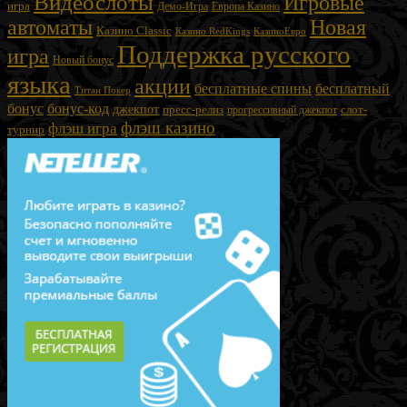
Видеослоты
Игровые
игра
Демо-Игра
Европа Казино
автоматы
Новая
Казино Classic
КазиноЕвро
Казино RedKings
Поддержка русского
игра
Новый бонус
языка
акции
бесплатные спины
бесплатный
Титан Покер
бонус
бонус-код
джекпот
слот-
пресс-релиз
прогрессивный джекпот
флэш казино
флэш игра
турнир