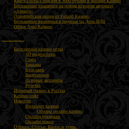
Квест-слоты с призом в 3000 рублей в MaxBet Казино
Бесплатные вращения на новом игровом автомате
«Армата»
Олимпийская акция от Futuriti Казино
Бесплатные вращения в подарок на День ВДВ
Обзор Argo Казино
Рубрики
Бесплатные казино игры
3D видеослоты
Craps
Баккара
Блэкджек
Видеопокер
Игровые автоматы
Рулетка
Игорный бизнес в России
Казино софт
Новости
Интернет казино
Обзоры онлайн казино
Онлайн букмекер
Онлайн покер
О блоге. Статьи. Былое и думы.