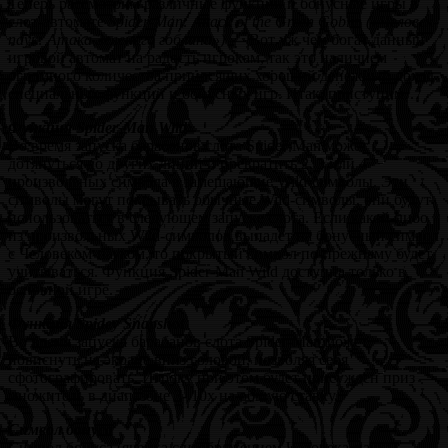
Теперь рассмотрим различные функции и бонусные игры в
слот-автомате
Spider-Man: Attack of the Green Goblin («Человек-
паук: Атака Зеленого гоблина»)
— Вот уж чем богат данный
игровой автомат на радость игрокам, так это наличием
огромного количества приносящих хороший денежный доход
специальных функций и бонусных игр. Итак, приступим…
Функция Spider-Man Wild
Во время запуска барабанов слота Spider-Man может
дотянуться до других линий и превратить 2, 3 или 4
произвольных символа в замещающие Wild-символы. Эти
символы могут покрывать обычные Wild-символы, они будут
использоваться в следующем запуске слота. Если какой-либо
из произвольных Wild-символов выпадет на бонусный символ
с Человеком-пауком, то покрытый символ по-прежнему будет
учитываться. Функция Spider-Man Wild доступна только в
основной игре.
Функция Spidey Snapshot
Во время запуска барабанов слота Spider-Man может
повиснуть на экране вниз головой, позволяя себя
сфотографировать. Игроку при этом будет присужден приз —
множитель в диапазоне 3- 10х на общую ставку.
Символ бонуса
Символ бонуса (ячейка с изображением Человека-паука)