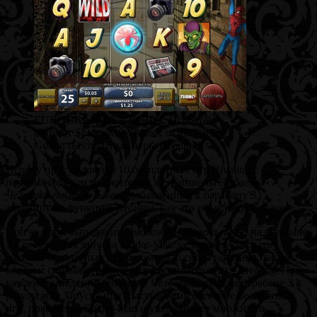
EUROGRAND КАЗИНО :: Игровой
автомат Spider-Man: Attack of the Green
Goblin (Бесплатные игры Rivaling)
Игроку присуждаются 10 бесплатных игр Rivaling с
первоначальным множителем x1. Символы
Эмблемы
Человека-паука
и
Тыквы
, добавленные к барабану 3,
активируют функцию Rivaling, как это объясняется далее.
При каждом выпадении
Эмблемы Человека-паука
на барабане
3 в результатах запуска Spider-Man заставляет «застыть»
счетчик бесплатных игр с помощью своей паутины, таким
образом снимая ограничения с бесплатных игр Rivaling. При
каждом выпадении
Эмблемы Человека-паука
на барабане 3 в
результатах запуска при «застывшем» счетчике бесплатных
игр, появляется Spider-Man и увеличивает множитель