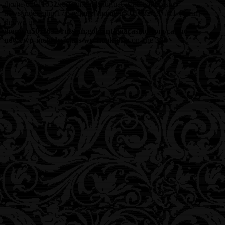
/home/u5011632/russian.goldantiguacasino.com/casino-
news/index.php(17): require('/home/u5011632/...') #11 {main}
thrown in
/home/u5011632/russian.goldantiguacasino.com/casino-
news/wp-includes/class-wp-hook.php
on line
324