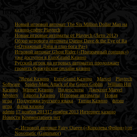
от Playtech
ПОХОЖИЕ ЗАПИСИ:
Новый игровой автомат The Six Million Dollar Man на
казино-софте Playtech
Новые игровые автоматы от Playtech (Лето 2012)
Обзор игрового автомата Daring Dave & the Eye of Ra
(«Отважный Дэйв и глаз бога Ра»)
Игровой автомат Ghost Rider («Призрачный гонщик»)
уже доступен в EuroGrand Казино
Русский игрок на игровых автоматах продолжает
громить буржуйские онлайн казино
Метки:
7Regal Казино
EuroGrand Казино
Marvel
Playtech
Software
Spider-Man: Attack of the Green Goblin
William Hill
Казино
Winner Казино
Видеослоты
Джекпот Marvel
Mystery
Европа Казино
Игровые автоматы
Новая
игра
Поддержка русского языка
Титан Казино
флэш
игра
флэш казино
admin
17 ноября 2013
17 ноября 2013
Интернет казино
,
Новости
Комментариев нет
←
Игровой автомат Fairy Queen («Королева Фейри») от
Novomatic (Gaminator)