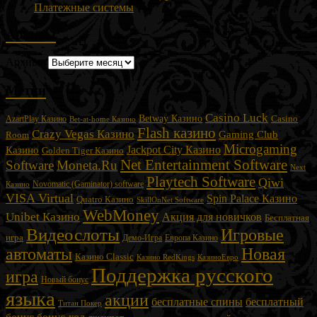
Платежные системы
Архивы
Архивы
Метки
Casino Luck
Betway Казино
Casino
AzartPlay Казино
Bet-at-home Казино
Flash казино
Crazy Vegas Казино
Gaming Club
Room
Microgaming
Jackpot City Казино
Казино
Golden Tiger Казино
Net Entertainment Software
Software
Moneta.Ru
Next
Playtech Software
Qiwi
Novomatic (Gaminator) software
Казино
VISA Virtual
Spin Palace Казино
Quatro Казино
SkillOnNet Software
WebMoney
Unibet Казино
Акция для новичков
Бесплатная
Видеослоты
Игровые
игра
Демо-Игра
Европа Казино
автоматы
Новая
Казино Classic
КазиноЕвро
Казино RedKings
Поддержка русского
игра
Новый бонус
языка
акции
бесплатные спины
бесплатный
Титан Покер