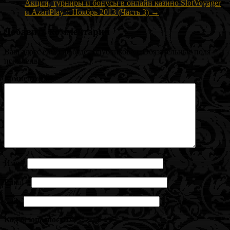
Акции, турниры и бонусы в онлайн казино SlotVoyager
и AzartPlay :: Ноябрь 2013 (Часть 3)
→
Добавить комментарий
Ваш адрес email не будет опубликован.
Обязательные поля
помечены
*
Комментарий
*
Имя
*
Email
*
Сайт
Код безопасности
*