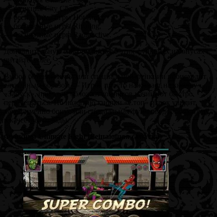
— функция City Chase,
— бесплатные игры Hot Zone,
— бесплатные игры Rivaling,
— бесплатные игры Radioactive.
Дополнительную информацию об этих функциях и бонусах
читайте далее.
Выбор боусной игры или специальной функции происходит
случайным образом — Игрок просто нажимает на кнопку
«Запуск», при этом обложки комиксов начинают быстро
перемещаться. По нажатию кнопки «Стоп» игрок увидит,
какой именно бонус или специальная функция достались ему
в качестве награды.
Функция Ultimate Fight (Решающая схватка)