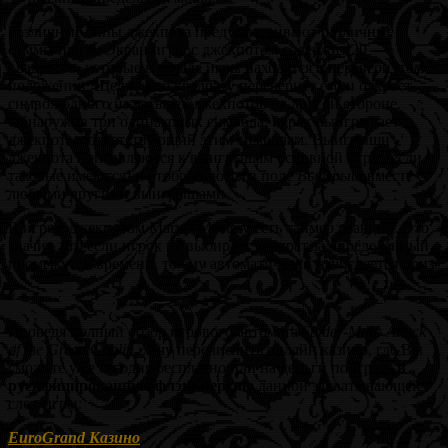
Различные типы джекпота предусматривают различные
суммы приза. Экран игры с джекпотом содержит 20
квадратов, которые в начале игры находятся в перевернутом
положении. Щелчок по квадрату перевернет его и откроет
символ одного из четырех джекпотов на другой стороне.
Обнаружив три одинаковых символа, игрок выигрывает
джекпот, соответствующий этим символам. Выигрыши
джекпота прибавляются к выигрышам основной игры (если
таковые имеются) и отображаются в поле
Выигрыш
вместе с
любыми другими выигрышами.
В игре с джекпотом Marvel Mystery есть таймер реакции. Это
значит, что если игрок не выбирает квадрат за определенный
промежуток времени, то ему автоматически начисляется приз.
* * *
Проведя полный обзор игрового автомата
Spider-Man: Attack
of the Green Goblin
, хочу перечислить онлайн казино, где Вы
сможете уже сегодня бесплатно или на деньги поиграть
в
русифицированную флэш-версию
данной захватывающей
слот-игры:
EuroGrand Казино