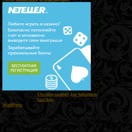
Copyright © 2026
Онлайн казино для чайников
. Все права
защищены. Тема
Spacious
от ThemeGrill. На платформе:
WordPress
.
Fatal error
: Uncaught TypeError: call_user_func_array():
Argument #1 ($callback) must be a valid callback, non-static
method YM_Paste::yandexmetrika_paste() cannot be called
statically in /home/u5011632/russian.goldantiguacasino.com/casino-