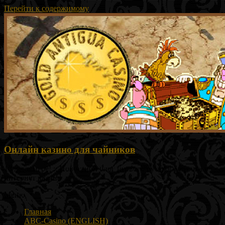
Перейти к содержимому
Онлайн казино для чайников
18 лет в игре! :: Новостной блог первого русского игрока в
интернет казино
Меню
Главная
ABC-Casino (ENGLISH)