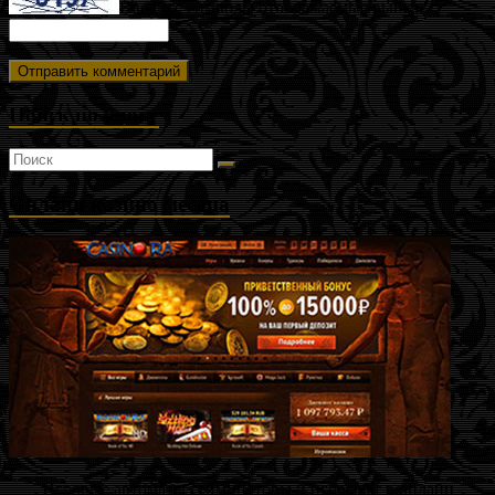
Введите символы отображаемые выше:
Поиск по блогу
Онлайн казино месяца
Игровые автоматы гейминаторы и игрософт в онлайн