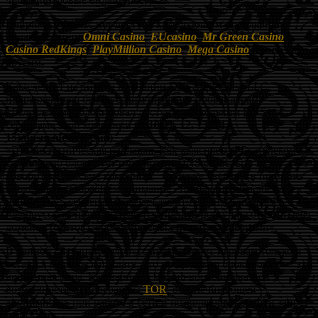
Например, сейчас нет доступа к следующим популярным
онлайн казино:
Omni Casino
,
EUcasino
,
Mr Green Casino
,
Casino RedKings
,
PlayMillion Casino
,
Mega Casino
и многим
другим.
Как следует из письма компании
DNS Made Easy LLC
,
направленного белорусским интернет провайдерам,
«Белтелеком заблокировал доступ к нескольким DNS
серверам» этой компании
(ns10(11, 12, 13, 14,
15).dnsmadeeasy.com)
.
«Это не техническая накладка. Как выясняется, Белтелеком
специально блокирует именно эти DNS серверы», —
говорится в письме компании, – «Мы не уверены в причине
блокировки. Обращаем внимание, что блокировка доступа к
нашим DNS серверам означает то, что вашим клиентам
(белорусским пользователям) запрещен доступ к сотням тысяч
доменов (сайтов), обслуживаемых нашими серверами».
В данной ситуации белорусским интернет-игрокам только и
остается надеяться и ждать, что проводимая блокировка — это
временная мера. Как вариант, можно воспользоваться
возможностями программы
TOR
, обеспечивающей
анонимность при работе в сети и позволяющей обойти запрет
в доступе.