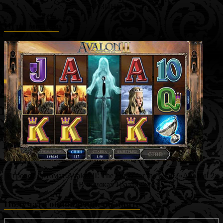
КАЗИНО РА
Игра месяца
Игровой автомат Avalon II: The Quest for the Grail («Авалон 2:
В поисках Грааля»)
Получать обновления по почте