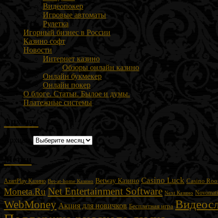
Видеопокер
Игровые автоматы
Рулетка
Игорный бизнес в России
Казино софт
Новости
Интернет казино
Обзоры онлайн казино
Онлайн букмекер
Онлайн покер
О блоге. Статьи. Былое и думы.
Платежные системы
Архивы
Архивы
Метки
Casino Luck
Betway Казино
Casino Ro
AzartPlay Казино
Bet-at-home Казино
Net Entertainment Software
Moneta.Ru
Novomati
Next Казино
Видеос
WebMoney
Акция для новичков
Бесплатная игра