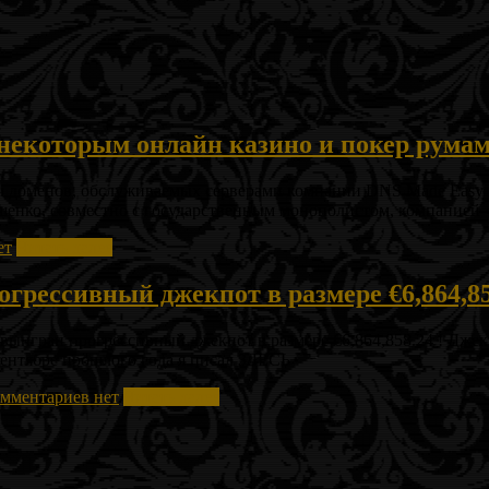
 некоторым онлайн казино и покер рума
яч доменов, обслуживаемых серверами компании DNS Made Easy 
енко, совместно с государственным монополистом, компанией «
ет
Читать далее
грессивный джекпот в размере €6,864,85
о выигран прогрессивный джекпот в размере €6,864,858.24 ! Дже
 сентябре прошлого года я писал ЗДЕСЬ
мментариев нет
Читать далее