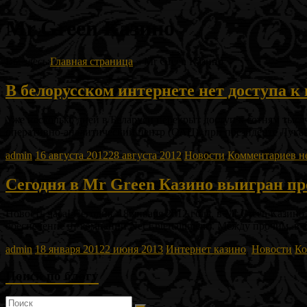
Mr Green Казино
Вы здесь:
Главная страница
»
Mr Green Казино
В белорусском интернете нет доступа к
Уже несколько дней в Беларуси перекрыт доступ к сотням тыс
оперативно-аналитический центр (ОАЦ), при президенте Лукаш
admin
16 августа 2012
28 августа 2012
Новости
Комментариев н
Сегодня в Mr Green Казино выигран про
Новость часа! Сегодня, 18 января 2012 года, в Mr Green Казин
обеспечение от компании Net Entertainment). Между прочим, в
admin
18 января 2012
2 июня 2013
Интернет казино
,
Новости
Ко
Поиск по блогу