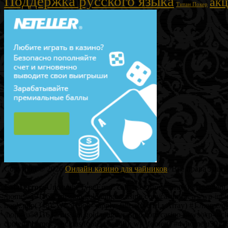
Поддержка русского языка
ак
Титан Покер
Copyright © 2026
Онлайн казино для чайников
. Все права защ
Fatal error
: Uncaught TypeError: call_user_func_array(): Argument #
/home/u5011632/russian.goldantiguacasino.com/casino-news/wp-inclu
hook.php(348): WP_Hook->apply_filters(NULL, Array) #1 /home/u5
/home/u5011632/russian.goldantiguacasino.com/casino-news/wp-inclu
content/themes/spacious/footer.php(40): wp_footer() #4 /home/u5011