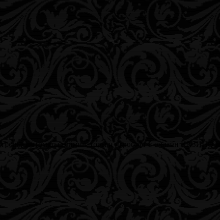
гровые автоматы гейминаторы и игрософт в онлайн КАЗИНО 