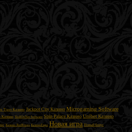
Microgaming Software
Jackpot City Казино
n Tiger Казино
Unibet Казино
Spin Palace Казино
o Казино
SkillOnNet Software
Новая игра
sic
КазиноЕвро
Новый бонус
Казино RedKings