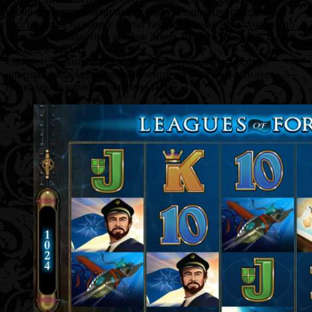
удачи»)
не зря включили эту редкую единицу измерения
расстояния в название слота, так как данная игра создана по
мотивам знаменитого романа Жюль Верна «Двадцать тысяч
лье под водой».
Соответственно, игроки будут погружены в атмосферу
опасных подводных приключений на борту «Наутилуса» —
подводного корабля капитана Немо.