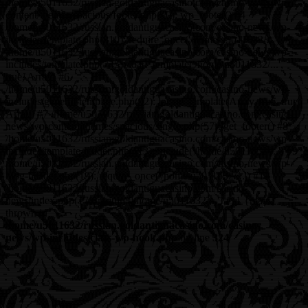
/home/u5011632/russian.goldantiguacasino.com/casino-news/wp-
content/themes/spacious/footer.php(40): wp_footer() #4
/home/u5011632/russian.goldantiguacasino.com/casino-news/wp-
includes/template.php(810): require_once('/home/u5011632/...') #5
/home/u5011632/russian.goldantiguacasino.com/casino-news/wp-
includes/template.php(745): load_template('/home/u5011632/...',
true, Array) #6
/home/u5011632/russian.goldantiguacasino.com/casino-news/wp-
includes/general-template.php(92): locate_template(Array, true, true,
Array) #7 /home/u5011632/russian.goldantiguacasino.com/casino-
news/wp-content/themes/spacious/single.php(57): get_footer() #8
/home/u5011632/russian.goldantiguacasino.com/casino-news/wp-
includes/template-loader.php(113): include('/home/u5011632/...') #9
/home/u5011632/russian.goldantiguacasino.com/casino-news/wp-
blog-header.php(19): require_once('/home/u5011632/...') #10
/home/u5011632/russian.goldantiguacasino.com/casino-
news/index.php(17): require('/home/u5011632/...') #11 {main}
thrown in
/home/u5011632/russian.goldantiguacasino.com/casino-
news/wp-includes/class-wp-hook.php
on line
324