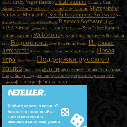
Flash казино
Crazy Vegas Казино
Gaming Club
Room
Microgaming
Jackpot City Казино
Казино
Golden Tiger Казино
Net Entertainment Software
Software
Moneta.Ru
Next
Playtech Software
Qiwi
Novomatic (Gaminator) software
Казино
VISA Virtual
Spin Palace Казино
Quatro Казино
SkillOnNet Software
WebMoney
Unibet Казино
Акция для новичков
Бесплатная
Видеослоты
Игровые
игра
Демо-Игра
Европа Казино
автоматы
Новая
Казино Classic
КазиноЕвро
Казино RedKings
Поддержка русского
игра
Новый бонус
языка
акции
бесплатные спины
бесплатный
Титан Покер
бонус
бонус-код
джекпот
слот-
пресс-релиз
прогрессивный джекпот
флэш казино
флэш игра
турнир