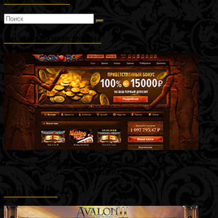
Онлайн казино месяца
Игровые автоматы гейминаторы и игрософт в онлайн
КАЗИНО РА
Игра месяца