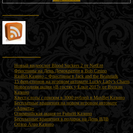
RSS-подписка
Свежие записи
Новый видеослот Blood Suckers 2 от NetEnt
Фриспины на День Демократии в Bob Casino
RioBet Казино :: Фриспины в Jack and the Beanstalk
15 фри-спинов на игровом автомате Lucky Lady’s Charm
Новогодняя акция «В гостях у Ёлки 2017» от Вулкан
Казино
Квест-слоты с призом в 3000 рублей в MaxBet Казино
Бесплатные вращения на новом игровом автомате
«Армата»
Олимпийская акция от Futuriti Казино
Бесплатные вращения в подарок на День ВДВ
Обзор Argo Казино