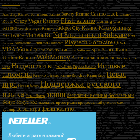
Метки
Casino Luck
Betway Казино
Casino
AzartPlay Казино
Bet-at-home Казино
Flash казино
Crazy Vegas Казино
Gaming Club
Room
Microgaming
Jackpot City Казино
Казино
Golden Tiger Казино
Net Entertainment Software
Software
Moneta.Ru
Next
Playtech Software
Qiwi
Novomatic (Gaminator) software
Казино
VISA Virtual
Spin Palace Казино
Quatro Казино
SkillOnNet Software
WebMoney
Unibet Казино
Акция для новичков
Бесплатная
Видеослоты
Игровые
игра
Демо-Игра
Европа Казино
автоматы
Новая
Казино Classic
КазиноЕвро
Казино RedKings
Поддержка русского
игра
Новый бонус
языка
акции
бесплатные спины
бесплатный
Титан Покер
бонус
бонус-код
джекпот
слот-
пресс-релиз
прогрессивный джекпот
флэш казино
флэш игра
турнир