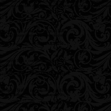
три бонуса поэтапных. Эти бонусы созданы так, чтобы игроки р
еме, когда игрок заработает необходимое кол-во игровых очков
авляется $10, и так максимум до $250.
та получения бонуса на игровой счёт.
использовать код бонуса
HEARTS250
.
авляется $50, и так максимум до $500.
та получения бонуса на игровой счёт.
использовать код бонуса
DIAMONDS500
.
авляется $100, и так максимум до $1000.
та получения бонуса на игровой счёт.
использовать код бонуса
KINGS1000
.