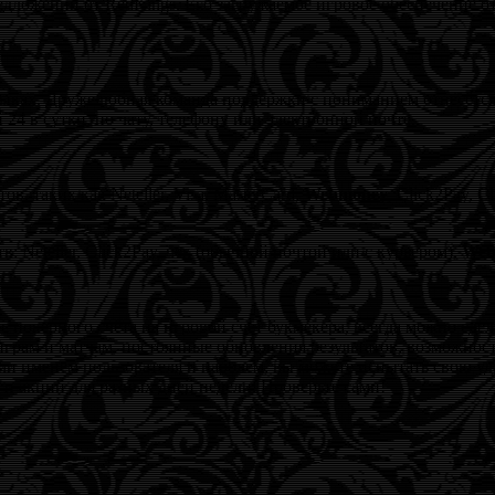
редложений от RedKings. Его загружаемое игровое обеспечение 
зыках. Дружелюбная команда поддержки с пониманием отнесётся
24 в сутки, по чату, телефону или электронной почте.
, таких как Neteller, Visa, MasterCard,
Webmoney
, Click2Pay, C
 Neteller, Click2Pay, чек (обычной почтой или с курьером),
Web
с покерного счёта на игровой счёт букмекера, всегда можно сд
играм и матчам, постоянные обновления результатов, возможност
и именем пользователя и паролем, вы можете испытать свою уд
и акций для разных дней недели. Проверьте сами!