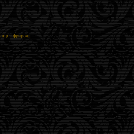
рнир
фриролл