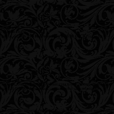
00
ый Новый Год.
годится, потому что
15-ого января в 20:00 (МСК)
пройдет
Холдем, Омаху, 7-ми карточный стад или 5-ти карточный дро.
выше $16 000 000 в турнирах гарантируют удовлетворение
 депозит. Вы можете выбрать любой из 6-ти бонусов на первый