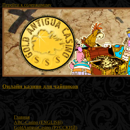
Перейти к содержимому
Онлайн казино для чайников
18 лет в игре! :: Новостной блог первого русского игрока в инт
Меню
Главная
ABC-Casino (ENGLISH)
GoldAntiguaCasino (РУССКИЙ)