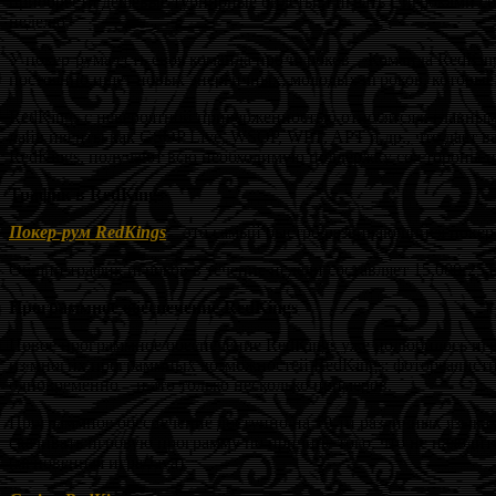
приобрести дешёвые турнирные билеты и играть с игроками со 
неделю.
У покер-рума есть своя команда про-игроков – Команда RedKi
постоянно ищет новых энергичных, молодых игроков, которые 
RedKings с невероятной приверженностью относятся к главным
лайв ивенты как GSOP Live, WSOP, WPT, APT и др., что даёт в
RedKings, получают всю необходимую поддержку со стороны по
Трафик в RedKings
Покер-рум RedKings
– это самый быстро развивающийся покер
Общий трафик игроков в течение недели составляет 15,000-25,0
Программное обеспечение RedKings
Новое программное обеспечение RedKings уже полюбилось игр
из многих программных возможностей RedKings: фотореалистич
одновременно – и это только несколько примеров.
Программное обеспечение доступно на 19-ти различных языках
скачивать игровую программу по причине того, что не находит
(мгновенная игра/Java).