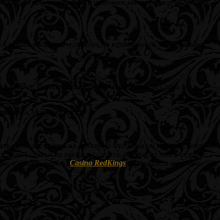
отличается яркой графикой и широким выбором игр, включая
 к вашим вопросам и ответит по возможности максимально
lickandBuy, Paysafe card, Giropay, Ukash, Western Union и
money
и Moneybookers.
елать одну-две ставки на любимую футбольную команду, посетив
ь делать ставки на все виды спорта, многие из них в режиме
ачу в онлайн-казино
Casino RedKings
, где найдёте не только