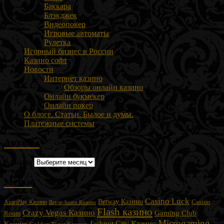
Баккара
Блэкджек
Видеопокер
Игровые автоматы
Рулетка
Игорный бизнес в России
Казино софт
Новости
Интернет казино
Обзоры онлайн казино
Онлайн букмекер
Онлайн покер
О блоге. Статьи. Былое и думы.
Платежные системы
Архивы
Архивы
Метки
Casino Luck
Betway Казино
Casino
AzartPlay Казино
Bet-at-home Казино
Flash казино
Crazy Vegas Казино
Gaming Club
Room
Microgaming
Jackpot City Казино