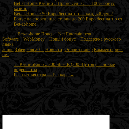
Bet-at-Home Казино :: Прямо сейчас — 100% бонус
казино
Bet-at-Home :: 50 Евро бесплатно — каждый день!
Бонус на спортивные ставки до 200 Евро бесплатно от
Bet-at-home
Метки:
Bet-at-home Покер
Net Entertainment
Software
WebMoney
Новый бонус
Поддержка русского
языка
admin
3 февраля 2011
Новости
,
Онлайн покер
Комментариев
нет
←
КазиноЕвро :: 300 Shields (300 Щитов) — новые
видеослоты
Бесплатная игра — Баккара
→
Добавить комментарий
Ваш адрес email не будет опубликован.
Обязательные поля
помечены
*
Комментарий
*