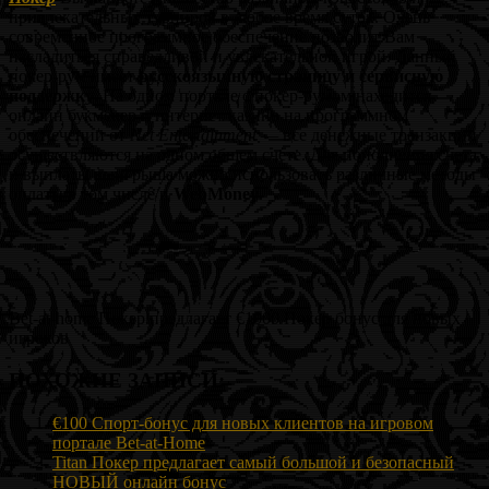
привлекательных турниров в любое время суток. Очень
современное программное обеспечение позволит Вам
насладиться справедливой и увлекательной игрой. Данный
покер-рум имеет
русскоязычную страницу и сервисную
поддержку
. На одном портале с покер-румом находится
онлайн букмекер и интернет казино на программном
обеспечении от
Net Entertainment
— все денежные транзакции
осуществляются на одном общем счете. Для пополнения счета
и выплаты выигрыша можно использовать различные методы
оплаты в том числе и
WebMoney
.
Bet-at-home Покер предлагает €1000 Покер бонус для новых
игроков
ПОХОЖИЕ ЗАПИСИ:
€100 Спорт-бонус для новых клиентов на игровом
портале Bet-at-Home
Titan Покер предлагает самый большой и безопасный
НОВЫЙ онлайн бонус