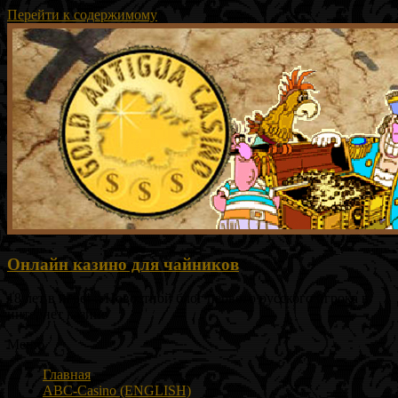
Перейти к содержимому
Онлайн казино для чайников
18 лет в игре! :: Новостной блог первого русского игрока в
интернет казино
Меню
Главная
ABC-Casino (ENGLISH)