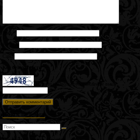
Имя
*
Email
*
Сайт
Код безопасности
*
Введите символы отображаемые выше:
Поиск по блогу
Онлайн казино месяца