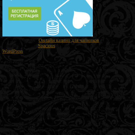
Copyright © 2026
Онлайн казино для чайников
. Все права
защищены. Тема
Spacious
от ThemeGrill. На платформе:
WordPress
.
Fatal error
: Uncaught TypeError: call_user_func_array():
Argument #1 ($callback) must be a valid callback, non-static
method YM_Paste::yandexmetrika_paste() cannot be called
statically in /home/u5011632/russian.goldantiguacasino.com/casino-
news/wp-includes/class-wp-hook.php:324 Stack trace: #0
/home/u5011632/russian.goldantiguacasino.com/casino-news/wp-
includes/class-wp-hook.php(348): WP_Hook->apply_filters(NULL,
Array) #1 /home/u5011632/russian.goldantiguacasino.com/casino-
news/wp-includes/plugin.php(517): WP_Hook->do_action(Array)
#2 /home/u5011632/russian.goldantiguacasino.com/casino-
news/wp-includes/general-template.php(3080):
do_action('wp_footer') #3
/home/u5011632/russian.goldantiguacasino.com/casino-news/wp-
content/themes/spacious/footer.php(40): wp_footer() #4