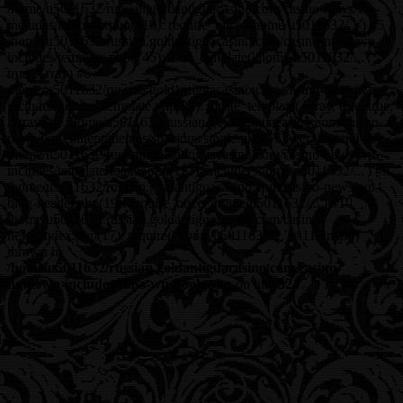
/home/u5011632/russian.goldantiguacasino.com/casino-news/wp-
includes/template.php(810): require_once('/home/u5011632/...') #5
/home/u5011632/russian.goldantiguacasino.com/casino-news/wp-
includes/template.php(745): load_template('/home/u5011632/...',
true, Array) #6
/home/u5011632/russian.goldantiguacasino.com/casino-news/wp-
includes/general-template.php(92): locate_template(Array, true, true,
Array) #7 /home/u5011632/russian.goldantiguacasino.com/casino-
news/wp-content/themes/spacious/single.php(57): get_footer() #8
/home/u5011632/russian.goldantiguacasino.com/casino-news/wp-
includes/template-loader.php(113): include('/home/u5011632/...') #9
/home/u5011632/russian.goldantiguacasino.com/casino-news/wp-
blog-header.php(19): require_once('/home/u5011632/...') #10
/home/u5011632/russian.goldantiguacasino.com/casino-
news/index.php(17): require('/home/u5011632/...') #11 {main}
thrown in
/home/u5011632/russian.goldantiguacasino.com/casino-
news/wp-includes/class-wp-hook.php
on line
324