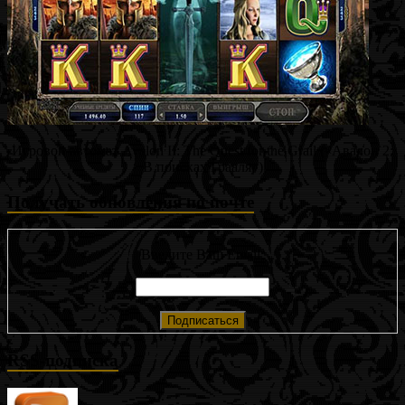
Игровой автомат Avalon II: The Quest for the Grail («Авалон 2:
В поисках Грааля»)
Получать обновления по почте
Введите Ваш Email:
RSS-подписка