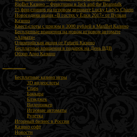
RioBet Казино :: Фриспины в Jack and the Beanstalk
15 фри-спинов на игровом автомате Lucky Lady’s Charm
Новогодняя акция «В гостях у Ёлки 2017» от Вулкан
Казино
Квест-слоты с призом в 3000 рублей в MaxBet Казино
Бесплатные вращения на новом игровом автомате
«Армата»
Олимпийская акция от Futuriti Казино
Бесплатные вращения в подарок на День ВДВ
Обзор Argo Казино
Рубрики
Бесплатные казино игры
3D видеослоты
Craps
Баккара
Блэкджек
Видеопокер
Игровые автоматы
Рулетка
Игорный бизнес в России
Казино софт
Новости