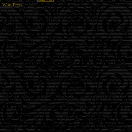
WordPress
.
Fatal error
: Uncaught TypeError: call_user_func_array():
Argument #1 ($callback) must be a valid callback, non-static
method YM_Paste::yandexmetrika_paste() cannot be called
statically in /home/u5011632/russian.goldantiguacasino.com/casino-
news/wp-includes/class-wp-hook.php:324 Stack trace: #0
/home/u5011632/russian.goldantiguacasino.com/casino-news/wp-
includes/class-wp-hook.php(348): WP_Hook->apply_filters(NULL,
Array) #1 /home/u5011632/russian.goldantiguacasino.com/casino-
news/wp-includes/plugin.php(517): WP_Hook->do_action(Array)
#2 /home/u5011632/russian.goldantiguacasino.com/casino-
news/wp-includes/general-template.php(3080):
do_action('wp_footer') #3
/home/u5011632/russian.goldantiguacasino.com/casino-news/wp-
content/themes/spacious/footer.php(40): wp_footer() #4
/home/u5011632/russian.goldantiguacasino.com/casino-news/wp-
includes/template.php(810): require_once('/home/u5011632/...') #5
/home/u5011632/russian.goldantiguacasino.com/casino-news/wp-
includes/template.php(745): load_template('/home/u5011632/...',
true, Array) #6
/home/u5011632/russian.goldantiguacasino.com/casino-news/wp-
includes/general-template.php(92): locate_template(Array, true, true,
Array) #7 /home/u5011632/russian.goldantiguacasino.com/casino-