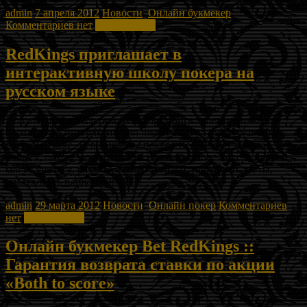
admin
7 апреля 2012
Новости
,
Онлайн букмекер
Комментариев нет
Читать далее
RedKings приглашает в
интерактивную школу покера на
русском языке
Популярный покер рум RedKings приглашает новичков в
бесплатную интерактивную школу покера (poker school) на
русском языке. Девиз школы покера RedKings: Сначала
учимся, потом зарабатываем! В новой школе покера игроки
могут учиться, развивать свои навыки, проходить тесты,
участвовать в викторинах на
admin
29 марта 2012
Новости
,
Онлайн покер
Комментариев
нет
Читать далее
Онлайн букмекер Bet RedKings ::
Гарантия возврата ставки по акции
«Both to score»