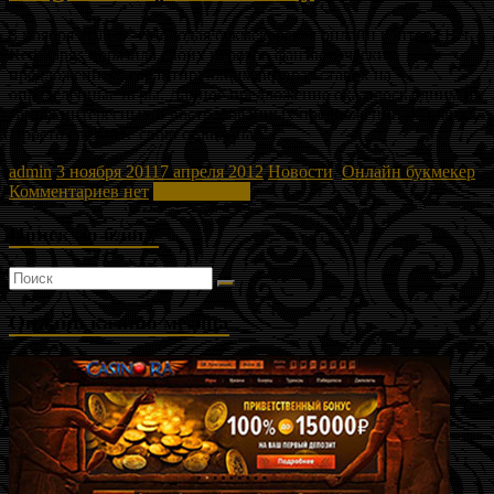
3 ноября 2011 г. – Молодая букмекерская онлайн контора Bet
Red Kings поразила своих игроков фантастическим
предложением, гарантирующим возврат ставок на
определенные игры. Данное предложение оказалось одним из
самых интересных и востребованных предложений на рынке.
Просто сделайте свою ставку на
admin
3 ноября 2011
7 апреля 2012
Новости
,
Онлайн букмекер
Комментариев нет
Читать далее
Поиск по блогу
Онлайн казино месяца