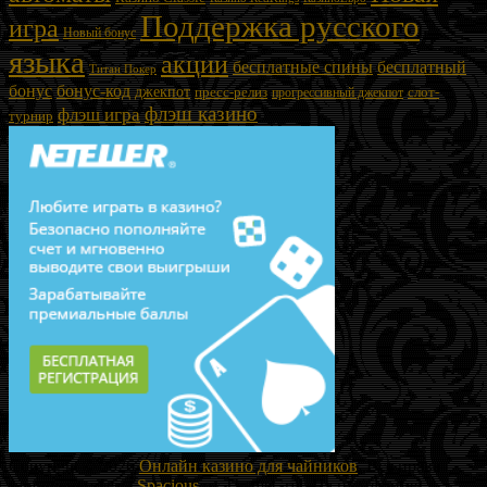
Поддержка русского
игра
Новый бонус
языка
акции
бесплатные спины
бесплатный
Титан Покер
бонус
бонус-код
джекпот
слот-
пресс-релиз
прогрессивный джекпот
флэш казино
флэш игра
турнир
Copyright © 2026
Онлайн казино для чайников
. Все права
защищены. Тема
Spacious
от ThemeGrill. На платформе: