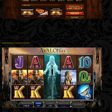
Игровые автоматы гейминаторы и игрософт в онлайн
КАЗИНО РА
Игра месяца