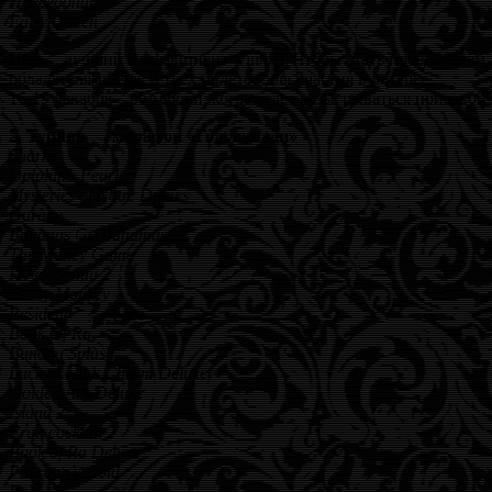
Новогодний
Fairy Queen
Цель – лучший коэффициент win/bet. Чтобы стать победителем, 
обладателями еще и трех билетов для участия в лотерее.
16-19 декабря – вот сроки, когда будет разыгрываться призовой
2. Турнир — марафон «Год лошади»
Sharky
Dolphin’s Pearl
Mysteries of Notre Dames
Garage
Bananas Go Bahamas
The Money Game
Новогодний 2
Crazy Monkey
Resident
Book Of Ra
Banana Splash
Lucky Lady’s Charm Deluxe
Golden Ark Deluxe
Island 2
Fruit cocktail 2
Book of Ra Deluxe
Pharaon’s Gold
Rock