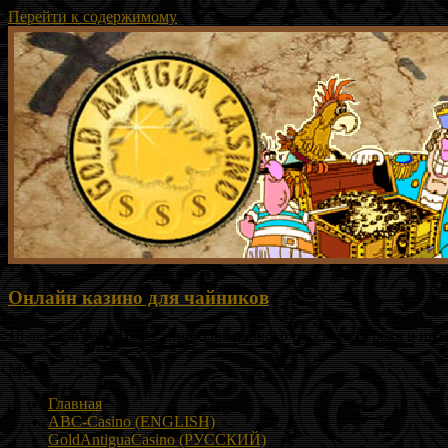
Перейти к содержимому
Онлайн казино для чайников
18 лет в игре! :: Новостной блог первого русского игрока в инт
Меню
Главная
ABC-Casino (ENGLISH)
GoldAntiguaCasino (РУССКИЙ)