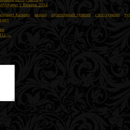
tVoyager :: Январь 2014
tVoyager Казино
акции
рулеточный турнир
слот-турнир
ту
 нет
ing
 RTG
→
ечены
*