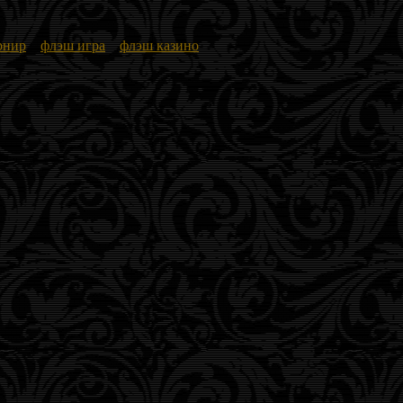
рнир
флэш игра
флэш казино