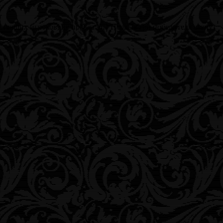
астоящих игроков, не правда ли? Первые три победителя станут