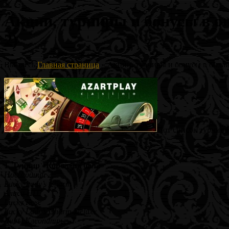
Акции, турниры и бонусы в онл
2)
Вы здесь:
Главная страница
»
Акции, турниры и бонусы в онлайн 
Вот список турниро
1. Турнир «Королева бала»
Новогодний 2
Lucky Lady’s Charm
Алиса HD
Lucky Rose
Lucky Lady’s Charm Deluxe
Дары Клеопатры