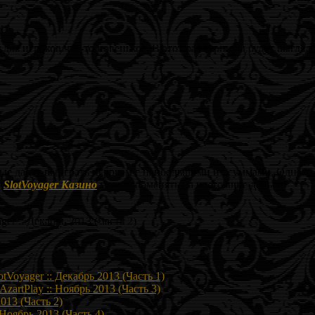
для игроков что-то новенькое. В этот раз турниры будут выгляд
орые дадут выиграть игрокам с наибольшими их суммами. Однако
в
SlotVoyager Казино
можно обменять на настоящие деньги!
er :: Декабрь 2013 (Часть 2)
Voyager :: Декабрь 2013 (Часть 1)
artPlay :: Ноябрь 2013 (Часть 3)
013 (Часть 2)
Ноябрь 2013 (Часть 4)